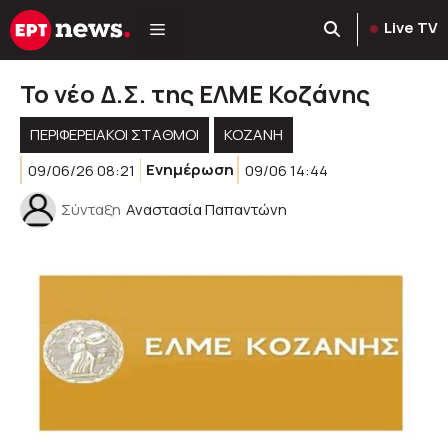
Μετάβαση
Live TV
σε
περιεχόμενο
Το νέο Δ.Σ. της ΕΛΜΕ Κοζάνης
ΠΕΡΙΦΕΡΕΙΑΚΟΊ ΣΤΑΘΜΟΊ
KOZANH
09/06/26 08:21
Ενημέρωση
09/06 14:44
Σύνταξη
Αναστασία Παπαντώνη