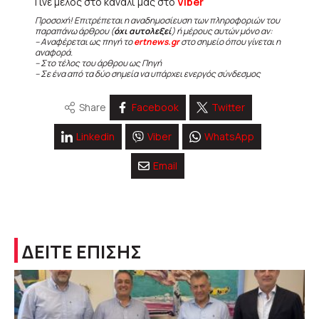
Γίνε μέλος στο κανάλι μας στο
Viber
Προσοχή! Επιτρέπεται η αναδημοσίευση των πληροφοριών του
παραπάνω άρθρου (
όχι αυτολεξεί
) ή μέρους αυτών μόνο αν:
– Αναφέρεται ως πηγή το
ertnews.gr
στο σημείο όπου γίνεται η
αναφορά.
– Στο τέλος του άρθρου ως Πηγή
– Σε ένα από τα δύο σημεία να υπάρχει ενεργός σύνδεσμος
Share
Facebook
Twitter
Linkedin
Viber
WhatsApp
Email
ΔΕΙΤΕ ΕΠΙΣΗΣ