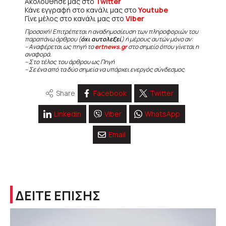
Ακολούθησε μας στο
Twitter
Κάνε εγγραφή στο κανάλι μας στο
Youtube
Γίνε μέλος στο κανάλι μας στο
Viber
Προσοχή! Επιτρέπεται η αναδημοσίευση των πληροφοριών του
παραπάνω άρθρου (
όχι αυτολεξεί
) ή μέρους αυτών μόνο αν:
– Αναφέρεται ως πηγή το
ertnews.gr
στο σημείο όπου γίνεται η
αναφορά.
– Στο τέλος του άρθρου ως Πηγή
– Σε ένα από τα δύο σημεία να υπάρχει ενεργός σύνδεσμος
Share
Facebook
Twitter
Linkedin
Viber
WhatsApp
Email
ΔΕΙΤΕ ΕΠΙΣΗΣ