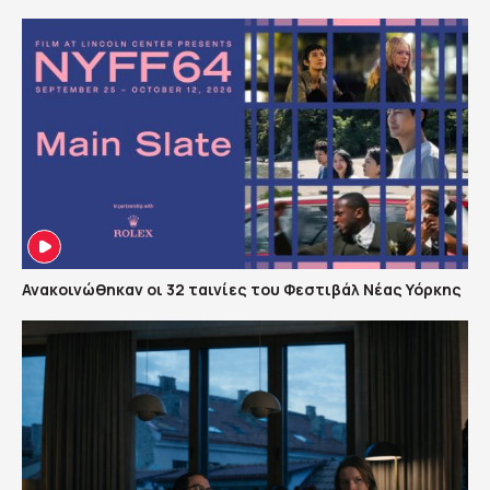
Ανακοινώθηκαν οι 32 ταινίες του Φεστιβάλ Νέας Υόρκης