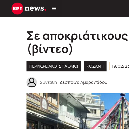
Μετάβαση
σε
περιεχόμενο
Σε αποκριάτικους
(βίντεο)
ΠΕΡΙΦΕΡΕΙΑΚΟΊ ΣΤΑΘΜΟΊ
KOZANH
19/02/23
Σύνταξη
Δέσποινα Αμαραντίδου