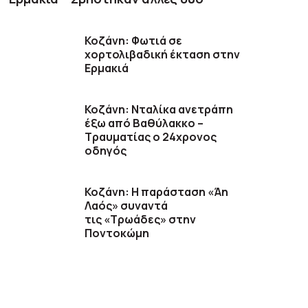
Κοζάνη: Φωτιά σε
χορτολιβαδική έκταση στην
Ερμακιά
Κοζάνη: Νταλίκα ανετράπη
έξω από Βαθύλακκο –
Τραυματίας ο 24χρονος
οδηγός
Κοζάνη: Η παράσταση «Άη
Λαός» συναντά
τις «Τρωάδες» στην
Ποντοκώμη