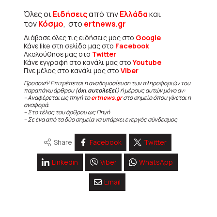
Όλες οι
Ειδήσεις
από την
Ελλάδα
και
τον
Κόσμο
, στο
ertnews.gr
Διάβασε όλες τις ειδήσεις μας στο
Google
Κάνε like στη σελίδα μας στο
Facebook
Ακολούθησε μας στο
Twitter
Κάνε εγγραφή στο κανάλι μας στο
Youtube
Γίνε μέλος στο κανάλι μας στο
Viber
Προσοχή! Επιτρέπεται η αναδημοσίευση των πληροφοριών του
παραπάνω άρθρου (
όχι αυτολεξεί
) ή μέρους αυτών μόνο αν:
– Αναφέρεται ως πηγή το
ertnews.gr
στο σημείο όπου γίνεται η
αναφορά.
– Στο τέλος του άρθρου ως Πηγή
– Σε ένα από τα δύο σημεία να υπάρχει ενεργός σύνδεσμος
Share
Facebook
Twitter
Linkedin
Viber
WhatsApp
Email