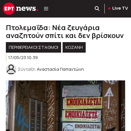
Μετάβαση
Live TV
σε
περιεχόμενο
Πτολεμαΐδα: Νέα ζευγάρια
αναζητούν σπίτι και δεν βρίσκουν
ΠΕΡΙΦΕΡΕΙΑΚΟΊ ΣΤΑΘΜΟΊ
KOZANH
17/05/23 10:39
Σύνταξη
Αναστασία Παπαντώνη