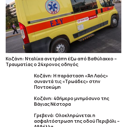
Κοζάνη: Νταλίκα ανετράπη έξω από Βαθύλακκο –
Τραυματίας ο 24χρονος οδηγός
Κοζάνη: Η παράσταση «Άη Λαός»
συναντά τις «Τρωάδες» στην
Ποντοκώμη
Kοζάνη: 40ήμερο μνημόσυνο της
Βάγιας Νέστορα
Γρεβενά: Ολοκληρώνεται η
ασφαλτόστρωση της οδού Περιβόλι –
Αβδέλλα