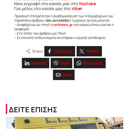
Κάνε εγγραφή στο κανάλι μας στο
Youtube
Γίνε μέλος στο κανάλι μας στο
Viber
Προσοχή! Επιτρέπεται η αναδημοσίευση των πληροφοριών του
παραπάνω άρθρου (
όχι αυτολεξεί
) ή μέρους αυτών μόνο αν:
– Αναφέρεται ως πηγή το
ertnews.gr
στο σημείο όπου γίνεται η
αναφορά.
– Στο τέλος του άρθρου ως Πηγή
– Σε ένα από τα δύο σημεία να υπάρχει ενεργός σύνδεσμος
Share
Facebook
Twitter
Linkedin
Viber
WhatsApp
Email
ΔΕΙΤΕ ΕΠΙΣΗΣ