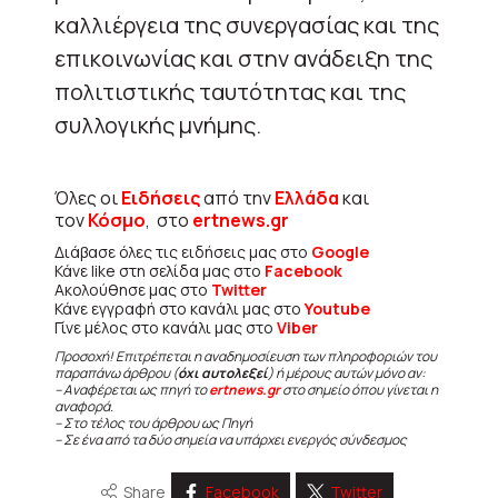
καλλιέργεια της συνεργασίας και της
επικοινωνίας και στην ανάδειξη της
πολιτιστικής ταυτότητας και της
συλλογικής μνήμης.
Όλες οι
Ειδήσεις
από την
Ελλάδα
και
τον
Κόσμο
, στο
ertnews.gr
Διάβασε όλες τις ειδήσεις μας στο
Google
Κάνε like στη σελίδα μας στο
Facebook
Ακολούθησε μας στο
Twitter
Κάνε εγγραφή στο κανάλι μας στο
Youtube
Γίνε μέλος στο κανάλι μας στο
Viber
Προσοχή! Επιτρέπεται η αναδημοσίευση των πληροφοριών του
παραπάνω άρθρου (
όχι αυτολεξεί
) ή μέρους αυτών μόνο αν:
– Αναφέρεται ως πηγή το
ertnews.gr
στο σημείο όπου γίνεται η
αναφορά.
– Στο τέλος του άρθρου ως Πηγή
– Σε ένα από τα δύο σημεία να υπάρχει ενεργός σύνδεσμος
Share
Facebook
Twitter