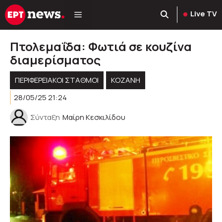
Μετάβαση
Live TV
σε
περιεχόμενο
Πτολεμαΐδα: Φωτιά σε κουζίνα
διαμερίσματος
ΠΕΡΙΦΕΡΕΙΑΚΟΊ ΣΤΑΘΜΟΊ
KOZANH
28/05/25 21:24
Σύνταξη
Μαίρη Κεσκιλίδου