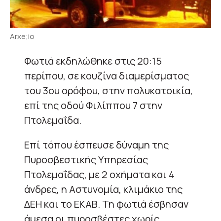
Arxe;io
Φωτιά εκδηλώθηκε στις 20:15
περίπου, σε κουζίνα διαμερίσματος
του 3ου ορόφου, στην πολυκατοικία,
επί της οδού Φιλίππου 7 στην
Πτολεμαΐδα.
Επί τόπου έσπευσε δύναμη της
Πυροσβεστικής Υπηρεσίας
Πτολεμαΐδας, με 2 οχήματα και 4
άνδρες, η Αστυνομία, κλιμάκιο της
ΔΕΗ και το ΕΚΑΒ. Τη φωτιά έσβησαν
άμεσα οι πυροσβέστες χωρίς