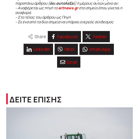
παραπάνω άρθρου (
όχι αυτολεξεί
) ή μέρους αυτών μόνο αν:
– Αναφέρεται ως πηγή το
ertnews.gr
στο σημείο όπου γίνεται η
αναφορά.
– Στο τέλος του άρθρου ως Πηγή
– Σε ένα από τα δύο σημεία να υπάρχει ενεργός σύνδεσμος
Share
Facebook
Twitter
Linkedin
Viber
WhatsApp
Email
ΔΕΙΤΕ ΕΠΙΣΗΣ