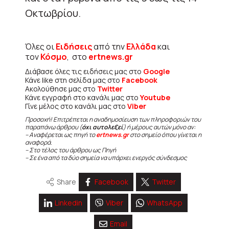
Οκτωβρίου.
Όλες οι
Ειδήσεις
από την
Ελλάδα
και
τον
Κόσμο
, στο
ertnews.gr
Διάβασε όλες τις ειδήσεις μας στο
Google
Κάνε like στη σελίδα μας στο
Facebook
Ακολούθησε μας στο
Twitter
Κάνε εγγραφή στο κανάλι μας στο
Youtube
Γίνε μέλος στο κανάλι μας στο
Viber
Προσοχή! Επιτρέπεται η αναδημοσίευση των πληροφοριών του
παραπάνω άρθρου (
όχι αυτολεξεί
) ή μέρους αυτών μόνο αν:
– Αναφέρεται ως πηγή το
ertnews.gr
στο σημείο όπου γίνεται η
αναφορά.
– Στο τέλος του άρθρου ως Πηγή
– Σε ένα από τα δύο σημεία να υπάρχει ενεργός σύνδεσμος
Share
Facebook
Twitter
Linkedin
Viber
WhatsApp
Email