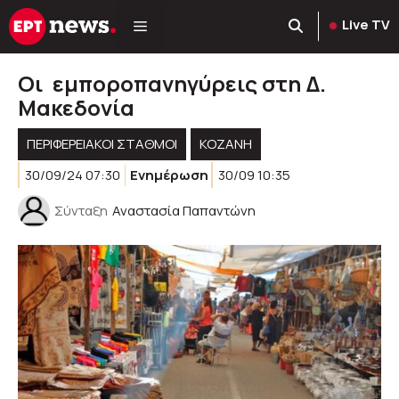
Μετάβαση
Live TV
σε
περιεχόμενο
Οι εμποροπανηγύρεις στη Δ.
Μακεδονία
ΠΕΡΙΦΕΡΕΙΑΚΟΊ ΣΤΑΘΜΟΊ
KOZANH
30/09/24 07:30
Ενημέρωση
30/09 10:35
Σύνταξη
Αναστασία Παπαντώνη