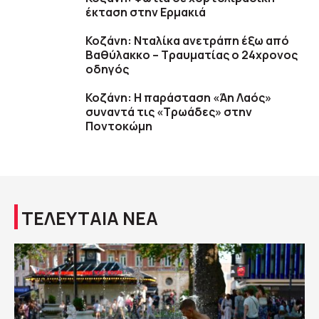
έκταση στην Ερμακιά
Κοζάνη: Νταλίκα ανετράπη έξω από
Βαθύλακκο – Τραυματίας ο 24χρονος
οδηγός
Κοζάνη: Η παράσταση «Άη Λαός»
συναντά τις «Τρωάδες» στην
Ποντοκώμη
ΤΕΛΕΥΤΑΙΑ ΝΕΑ