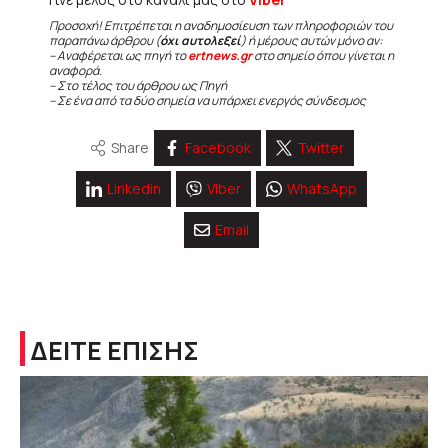
Προσοχή! Επιτρέπεται η αναδημοσίευση των πληροφοριών του
παραπάνω άρθρου (
όχι αυτολεξεί
) ή μέρους αυτών μόνο αν:
– Αναφέρεται ως πηγή το
ertnews.gr
στο σημείο όπου γίνεται η
αναφορά.
– Στο τέλος του άρθρου ως Πηγή
– Σε ένα από τα δύο σημεία να υπάρχει ενεργός σύνδεσμος
Share
Facebook
Twitter
Linkedin
Viber
WhatsApp
Email
ΔΕΙΤΕ ΕΠΙΣΗΣ