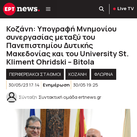
Μετάβαση
Live TV
σε
περιεχόμενο
Κοζάνη: Υπογραφή Μνημονίου
συνεργασίας μεταξύ του
Πανεπιστημίου Δυτικής
Μακεδονίας και του University St.
Kliment Ohridski – Bitola
ΠΕΡΙΦΕΡΕΙΑΚΟΊ ΣΤΑΘΜΟΊ
KOZANH
ΦΛΩΡΙΝΑ
30/05/23 17:14
Ενημέρωση
30/05 19:25
Σύνταξη
Συντακτική ομάδα ertnews.gr