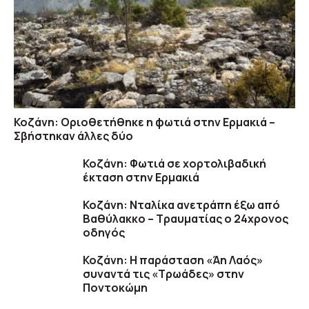
Κοζάνη: Οριοθετήθηκε η φωτιά στην Ερμακιά –
Σβήστηκαν άλλες δύο
Κοζάνη: Φωτιά σε χορτολιβαδική
έκταση στην Ερμακιά
Κοζάνη: Νταλίκα ανετράπη έξω από
Βαθύλακκο – Τραυματίας ο 24χρονος
οδηγός
Κοζάνη: Η παράσταση «Άη Λαός»
συναντά τις «Τρωάδες» στην
Ποντοκώμη