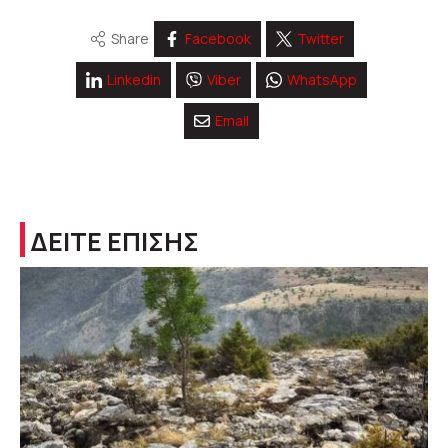
Share
Facebook
Twitter
Linkedin
Viber
WhatsApp
Email
ΔΕΙΤΕ ΕΠΙΣΗΣ