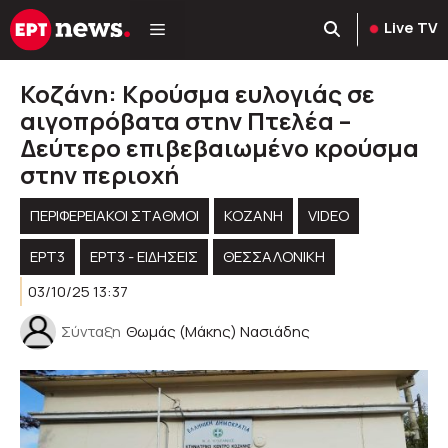
Μετάβαση
Live TV
σε
περιεχόμενο
Κοζάνη: Κρούσμα ευλογιάς σε
αιγοπρόβατα στην Πτελέα –
Δεύτερο επιβεβαιωμένο κρούσμα
στην περιοχή
ΠΕΡΙΦΕΡΕΙΑΚΟΊ ΣΤΑΘΜΟΊ
KOZANH
VIDEO
ΕΡΤ3
ΕΡΤ3 - ΕΙΔΉΣΕΙΣ
ΘΕΣΣΑΛΟΝΙΚΗ
03/10/25 13:37
Σύνταξη
Θωμάς (Μάκης) Νασιάδης