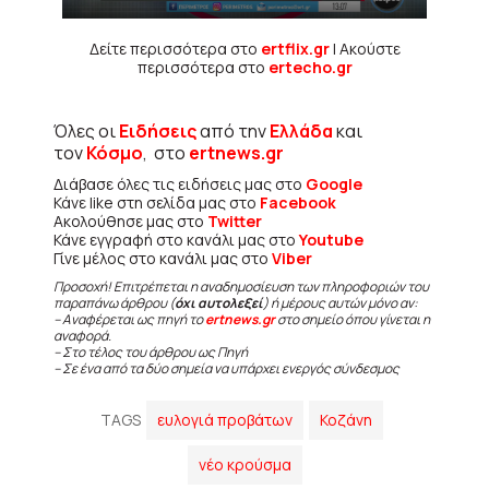
Δείτε περισσότερα στο
ertflix.gr
| Ακούστε
περισσότερα στο
ertecho.gr
Όλες οι
Ειδήσεις
από την
Ελλάδα
και
τον
Κόσμο
, στο
ertnews.gr
Διάβασε όλες τις ειδήσεις μας στο
Google
Κάνε like στη σελίδα μας στο
Facebook
Ακολούθησε μας στο
Twitter
Κάνε εγγραφή στο κανάλι μας στο
Youtube
Γίνε μέλος στο κανάλι μας στο
Viber
Προσοχή! Επιτρέπεται η αναδημοσίευση των πληροφοριών του
παραπάνω άρθρου (
όχι αυτολεξεί
) ή μέρους αυτών μόνο αν:
– Αναφέρεται ως πηγή το
ertnews.gr
στο σημείο όπου γίνεται η
αναφορά.
– Στο τέλος του άρθρου ως Πηγή
– Σε ένα από τα δύο σημεία να υπάρχει ενεργός σύνδεσμος
TAGS
ευλογιά προβάτων
Κοζάνη
νέο κρούσμα