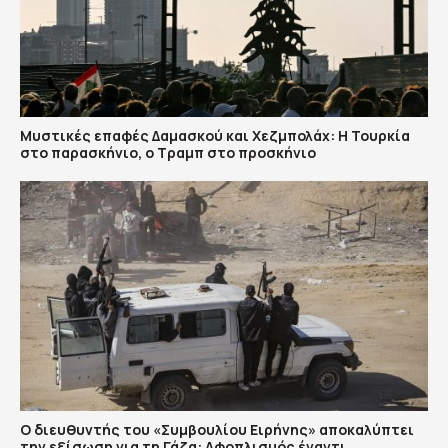
​Μυστικές επαφές Δαμασκού και Χεζμπολάχ: Η Τουρκία
στο παρασκήνιο, ο Τραμπ στο προσκήνιο
Ο διευθυντής του «Συμβουλίου Ειρήνης» αποκαλύπτει
την εξίσωση για τη Γάζα: Αφοπλισμός έναντι