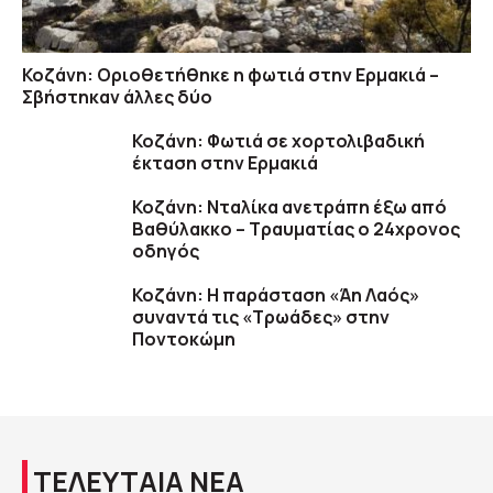
Κοζάνη: Οριοθετήθηκε η φωτιά στην Ερμακιά –
Σβήστηκαν άλλες δύο
Κοζάνη: Φωτιά σε χορτολιβαδική
έκταση στην Ερμακιά
Κοζάνη: Νταλίκα ανετράπη έξω από
Βαθύλακκο – Τραυματίας ο 24χρονος
οδηγός
Κοζάνη: Η παράσταση «Άη Λαός»
συναντά τις «Τρωάδες» στην
Ποντοκώμη
ΤΕΛΕΥΤΑΙΑ ΝΕΑ