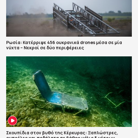
Ρωσία: Κατέρριψε 456 ουκρανικά drones μέσα σε μία
νύχτα – Νεκροί σε δύο περιφέρειες
Σκουπίδια στον βυθό της Κέρκυρας: Ξαπλώστρες,
ομπρέλες και ποδήλατα σε βάθος μόλις 5 μέτρων