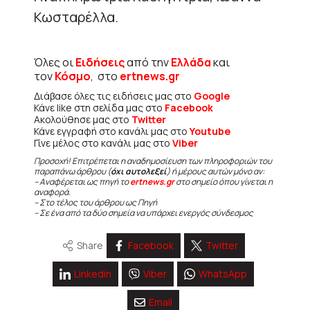
Κωσταρέλλα.
Όλες οι
Ειδήσεις
από την
Ελλάδα
και
τον
Κόσμο
, στο
ertnews.gr
Διάβασε όλες τις ειδήσεις μας στο
Google
Κάνε like στη σελίδα μας στο
Facebook
Ακολούθησε μας στο
Twitter
Κάνε εγγραφή στο κανάλι μας στο
Youtube
Γίνε μέλος στο κανάλι μας στο
Viber
Προσοχή! Επιτρέπεται η αναδημοσίευση των πληροφοριών του
παραπάνω άρθρου (
όχι αυτολεξεί
) ή μέρους αυτών μόνο αν:
– Αναφέρεται ως πηγή το
ertnews.gr
στο σημείο όπου γίνεται η
αναφορά.
– Στο τέλος του άρθρου ως Πηγή
– Σε ένα από τα δύο σημεία να υπάρχει ενεργός σύνδεσμος
Share
Facebook
Twitter
Linkedin
Viber
WhatsApp
Email