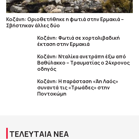
Κοζάνη: Οριοθετήθηκε η φωτιά στην Ερμακιά –
Σβήστηκαν άλλες δύο
Κοζάνη: Φωτιά σε χορτολιβαδική
έκταση στην Ερμακιά
Κοζάνη: Νταλίκα ανετράπη έξω από
Βαθύλακκο – Τραυματίας ο 24χρονος
οδηγός
Κοζάνη: Η παράσταση «Άη Λαός»
συναντά τις «Τρωάδες» στην
Ποντοκώμη
ΤΕΛΕΥΤΑΙΑ ΝΕΑ