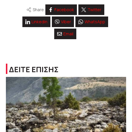
Share
Facebook
Twitter
Linkedin
Viber
WhatsApp
Email
ΔΕΙΤΕ ΕΠΙΣΗΣ