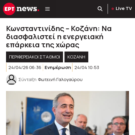
Μετάβαση
Live TV
σε
περιεχόμενο
Κωνσταντινίδης – Κοζάνη: Να
διασφαλιστεί η ενεργειακή
επάρκεια της χώρας
ΠΕΡΙΦΕΡΕΙΑΚΟΊ ΣΤΑΘΜΟΊ
KOZANH
24/04/26 06:36
Ενημέρωση
24/04 10:53
Σύνταξη
Φωτεινή Γαλογαύρου