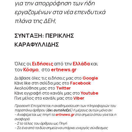
για την απορρόφηση των ήδη
εργαζομένων στα νέα επενδυτικά
πλάνα της ΔΕΗ
;
ΣΥΝΤΑΞΗ: ΠΕΡΙΚΛΗΣ
ΚΑΡΑΦΥΛΛΙΔΗΣ
Όλες οι
Ειδήσεις
από την
Ελλάδα
και
τον
Κόσμο
, στο
ertnews.gr
Διάβασε όλες τις ειδήσεις μας στο
Google
Κάνε like στη σελίδα μας στο
Facebook
Ακολούθησε μας στο
Twitter
Κάνε εγγραφή στο κανάλι μας στο
Youtube
Γίνε μέλος στο κανάλι μας στο
Viber
Προσοχή! Επιτρέπεται η αναδημοσίευση των πληροφοριών του
παραπάνω άρθρου (
όχι αυτολεξεί
) ή μέρους αυτών μόνο αν:
– Αναφέρεται ως πηγή το
ertnews.gr
στο σημείο όπου γίνεται η
αναφορά.
– Στο τέλος του άρθρου ως Πηγή
– Σε ένα από τα δύο σημεία να υπάρχει ενεργός σύνδεσμος