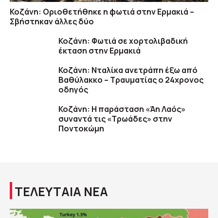
Κοζάνη: Οριοθετήθηκε η φωτιά στην Ερμακιά –
Σβήστηκαν άλλες δύο
Κοζάνη: Φωτιά σε χορτολιβαδική
έκταση στην Ερμακιά
Κοζάνη: Νταλίκα ανετράπη έξω από
Βαθύλακκο – Τραυματίας ο 24χρονος
οδηγός
Κοζάνη: Η παράσταση «Άη Λαός»
συναντά τις «Τρωάδες» στην
Ποντοκώμη
ΤΕΛΕΥΤΑΙΑ ΝΕΑ