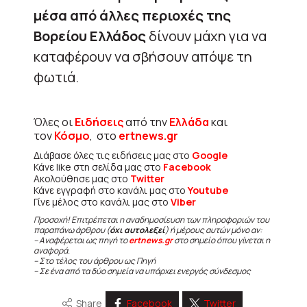
μέσα από άλλες περιοχές της
Βορείου Ελλάδος
δίνουν μάχη για να
καταφέρουν να σβήσουν απόψε τη
φωτιά.
Όλες οι
Ειδήσεις
από την
Ελλάδα
και
τον
Κόσμο
, στο
ertnews.gr
Διάβασε όλες τις ειδήσεις μας στο
Google
Κάνε like στη σελίδα μας στο
Facebook
Ακολούθησε μας στο
Twitter
Κάνε εγγραφή στο κανάλι μας στο
Youtube
Γίνε μέλος στο κανάλι μας στο
Viber
Προσοχή! Επιτρέπεται η αναδημοσίευση των πληροφοριών του
παραπάνω άρθρου (
όχι αυτολεξεί
) ή μέρους αυτών μόνο αν:
– Αναφέρεται ως πηγή το
ertnews.gr
στο σημείο όπου γίνεται η
αναφορά.
– Στο τέλος του άρθρου ως Πηγή
– Σε ένα από τα δύο σημεία να υπάρχει ενεργός σύνδεσμος
Share
Facebook
Twitter