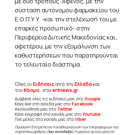
με δύο τρόπους. Αφενός, με την
σύσταση αυτόνομου φαρμακείου του
Ε.Ο.Π.Υ.Υ. -και την στελέχωσή του με
επαρκές προσωπικό- στην
Περιφέρεια Δυτικής Μακεδονίας και,
αφετέρου, με την εξομάλυνση των
καθυστερήσεων που παρατηρούνται
το τελευταίο διάστημα.
Όλες οι
Ειδήσεις
από την
Ελλάδα
και
τον
Κόσμο
, στο
ertnews.gr
Διάβασε όλες τις ειδήσεις μας στο
Google
Κάνε like στη σελίδα μας στο
Facebook
Ακολούθησε μας στο
Twitter
Κάνε εγγραφή στο κανάλι μας στο
Youtube
Γίνε μέλος στο κανάλι μας στο
Viber
Προσοχή! Επιτρέπεται η αναδημοσίευση των πληροφοριών του
παραπάνω άρθρου (
όχι αυτολεξεί
) ή μέρους αυτών μόνο αν: