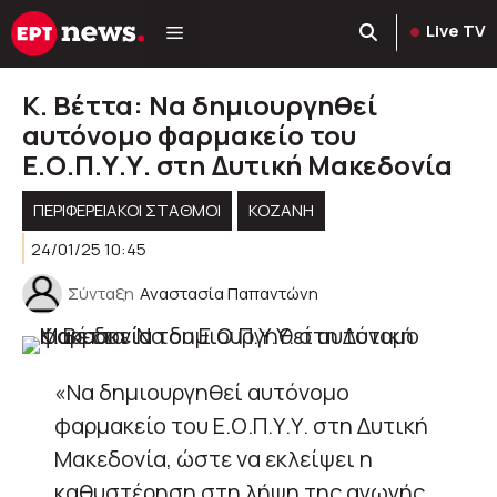
Μετάβαση
Live TV
σε
περιεχόμενο
Κ. Βέττα: Να δημιουργηθεί
αυτόνομο φαρμακείο του
Ε.Ο.Π.Υ.Υ. στη Δυτική Μακεδονία
ΠΕΡΙΦΕΡΕΙΑΚΟΊ ΣΤΑΘΜΟΊ
KOZANH
24/01/25 10:45
Σύνταξη
Αναστασία Παπαντώνη
«Να δημιουργηθεί αυτόνομο
φαρμακείο του Ε.Ο.Π.Υ.Υ. στη Δυτική
Μακεδονία, ώστε να εκλείψει η
καθυστέρηση στη λήψη της αγωγής