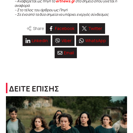
– Αναφέρεται ως πηγή το
ertnews.gr
στο σημείο όπου γίνεται η
αναφορά.
– Στο τέλος του άρθρου ως Πηγή
– Σε ένα από τα δύο σημεία να υπάρχει ενεργός σύνδεσμος
Share
Facebook
Twitter
Linkedin
Viber
WhatsApp
Email
ΔΕΙΤΕ ΕΠΙΣΗΣ