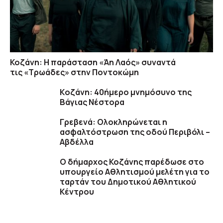
Κοζάνη: Η παράσταση «Άη Λαός» συναντά
τις «Τρωάδες» στην Ποντοκώμη
Kοζάνη: 40ήμερο μνημόσυνο της
Βάγιας Νέστορα
Γρεβενά: Ολοκληρώνεται η
ασφαλτόστρωση της οδού Περιβόλι –
Αβδέλλα
O δήμαρχος Κοζάνης παρέδωσε στο
υπουργείο Αθλητισμού μελέτη για το
ταρτάν του Δημοτικού Αθλητικού
Κέντρου