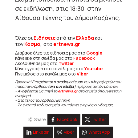
σε εκδήλωση, στις 18:30, στην
Αίθουσα Τέχνης του Δήμου Κοζάνης.
Όλες οι
Ειδήσεις
από την
Ελλάδα
και
τον
Κόσμο
, στο
ertnews.gr
Διάβασε όλες τις ειδήσεις μας στο
Google
Κάνε like στη σελίδα μας στο
Facebook
Ακολούθησε μας στο
Twitter
Κάνε εγγραφή στο κανάλι μας στο
Youtube
Γίνε μέλος στο κανάλι μας στο
Viber
Προσοχή! Επιτρέπεται η αναδημοσίευση των πληροφοριών του
παραπάνω άρθρου (
όχι αυτολεξεί
) ή μέρους αυτών μόνο αν:
– Αναφέρεται ως πηγή το
ertnews.gr
στο σημείο όπου γίνεται η
αναφορά.
– Στο τέλος του άρθρου ως Πηγή
– Σε ένα από τα δύο σημεία να υπάρχει ενεργός σύνδεσμος
Share
Facebook
Twitter
Linkedin
Viber
WhatsApp