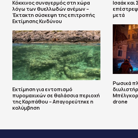
Κόκκινος συναγερμός στη χώρα
Ισαάκ και
λόγω των θυελλωδών ανέμων –
επέστρεψε
Έκτακτη σύσκεψη της επιτροπής
μετά
Εκτίμησης Κινδύνου
Ρωσικά π
Εκτίμηση για εντοπισμό
διυλιστήρ
πυρομαχικών σε θαλάσσια περιοχή
Μπέλγκορ
της Καρπάθου – Απαγορεύτηκε η
drone
κολύμβηση