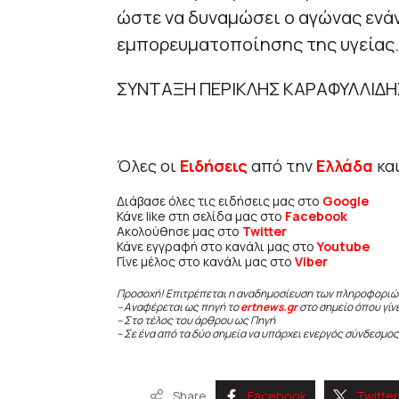
ώστε να δυναμώσει ο αγώνας ενάν
εμπορευματοποίησης της υγείας.
ΣΥΝΤΑΞΗ ΠΕΡΙΚΛΗΣ ΚΑΡΑΦΥΛΛΙΔΗ
Όλες οι
Ειδήσεις
από την
Ελλάδα
κα
Διάβασε όλες τις ειδήσεις μας στο
Google
Κάνε like στη σελίδα μας στο
Facebook
Ακολούθησε μας στο
Twitter
Κάνε εγγραφή στο κανάλι μας στο
Youtube
Γίνε μέλος στο κανάλι μας στο
Viber
Προσοχή! Επιτρέπεται η αναδημοσίευση των πληροφοριώ
– Αναφέρεται ως πηγή το
ertnews.gr
στο σημείο όπου γίν
– Στο τέλος του άρθρου ως Πηγή
– Σε ένα από τα δύο σημεία να υπάρχει ενεργός σύνδεσμος
Share
Facebook
Twitter