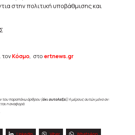
τια στην πολιτική υποβάθμισης και
Σ
ι τον
Κόσμο
, στο
ertnews.gr
ν του παραπάνω άρθρου (
όχι αυτολεξεί
) ή μέρους αυτών μόνο αν:
εται η αναφορά.
Linkedin
Viber
WhatsApp