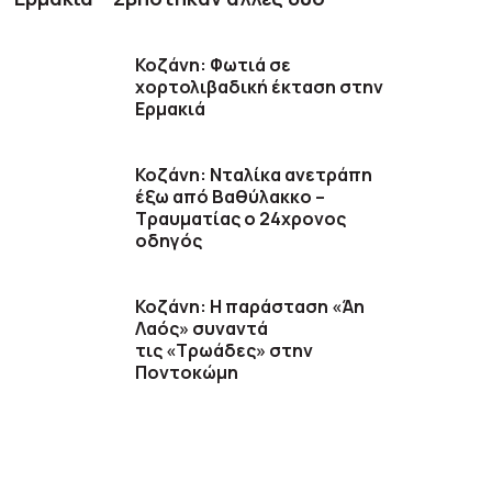
Κοζάνη: Φωτιά σε
χορτολιβαδική έκταση στην
Ερμακιά
Κοζάνη: Νταλίκα ανετράπη
έξω από Βαθύλακκο –
Τραυματίας ο 24χρονος
οδηγός
Κοζάνη: Η παράσταση «Άη
Λαός» συναντά
τις «Τρωάδες» στην
Ποντοκώμη