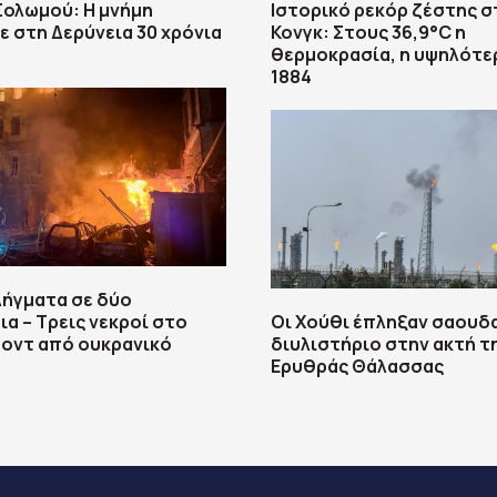
 Σολωμού: Η μνήμη
Ιστορικό ρεκόρ ζέστης σ
 στη Δερύνεια 30 χρόνια
Κονγκ: Στους 36,9°C η
θερμοκρασία, η υψηλότε
1884
λήγματα σε δύο
ια – Τρεις νεκροί στο
Οι Χούθι έπληξαν σαουδ
οντ από ουκρανικό
διυλιστήριο στην ακτή τ
Ερυθράς Θάλασσας