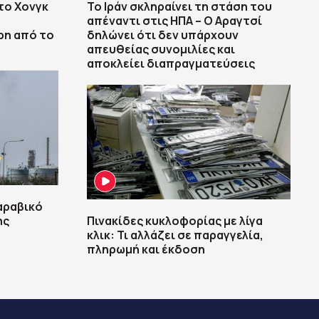
το Χονγκ
Το Ιράν σκληραίνει τη στάση του
απέναντι στις ΗΠΑ – Ο Αραγτσί
ρη από το
δηλώνει ότι δεν υπάρχουν
απευθείας συνομιλίες και
αποκλείει διαπραγματεύσεις
αραβικό
ης
Πινακίδες κυκλοφορίας με λίγα
κλικ: Τι αλλάζει σε παραγγελία,
πληρωμή και έκδοση