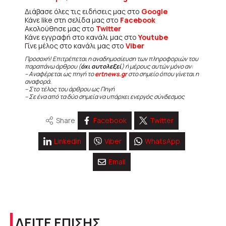
Διάβασε όλες τις ειδήσεις μας στο
Google
Κάνε like στη σελίδα μας στο
Facebook
Ακολούθησε μας στο
Twitter
Κάνε εγγραφή στο κανάλι μας στο
Youtube
Γίνε μέλος στο κανάλι μας στο
Viber
Προσοχή! Επιτρέπεται η αναδημοσίευση των πληροφοριών του
παραπάνω άρθρου (
όχι αυτολεξεί
) ή μέρους αυτών μόνο αν:
– Αναφέρεται ως πηγή το
ertnews.gr
στο σημείο όπου γίνεται η
αναφορά.
– Στο τέλος του άρθρου ως Πηγή
– Σε ένα από τα δύο σημεία να υπάρχει ενεργός σύνδεσμος
Share
Facebook
Twitter
Linkedin
Viber
WhatsApp
Email
ΔΕΙΤΕ ΕΠΙΣΗΣ