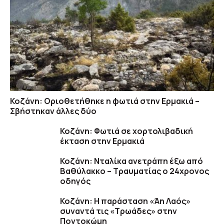
Κοζάνη: Οριοθετήθηκε η φωτιά στην Ερμακιά –
Σβήστηκαν άλλες δύο
Κοζάνη: Φωτιά σε χορτολιβαδική
έκταση στην Ερμακιά
Κοζάνη: Νταλίκα ανετράπη έξω από
Βαθύλακκο – Τραυματίας ο 24χρονος
οδηγός
Κοζάνη: Η παράσταση «Άη Λαός»
συναντά τις «Τρωάδες» στην
Ποντοκώμη