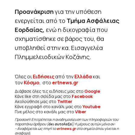
Προανάκριση
για την υπόθεση
ενεργείται από το
Τμήμα Ασφάλειας
Εορδαίας,
ενώ η δικογραφία που
σχηματίσθηκε σε βάρος του, θα
υποβληθεί στην κα. Εισαγγελέα
Πλημμελειοδικών Κοζάνης.
Όλες οι
Ειδήσεις
από την
Ελλάδα
και
τον
Κόσμο
, στο
ertnews.gr
Διάβασε όλες τις ειδήσεις μας στο
Google
Κάνε like στη σελίδα μας στο
Facebook
Ακολούθησε μας στο
Twitter
Κάνε εγγραφή στο κανάλι μας στο
Youtube
Γίνε μέλος στο κανάλι μας στο
Viber
Προσοχή! Επιτρέπεται η αναδημοσίευση των πληροφοριών του
παραπάνω άρθρου (
όχι αυτολεξεί
) ή μέρους αυτών μόνο αν:
– Αναφέρεται ως πηγή το
ertnews.gr
στο σημείο όπου γίνεται η
αναφορά.