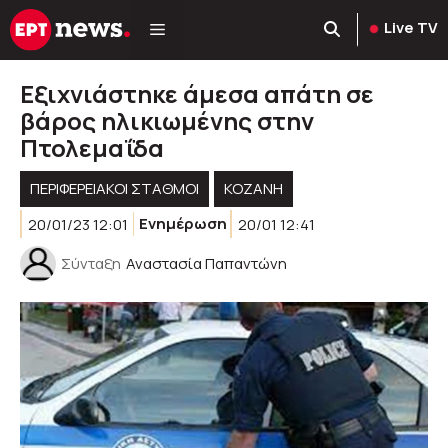
Μετάβαση
Live TV
σε
περιεχόμενο
Εξιχνιάστηκε άμεσα απάτη σε
βάρος ηλικιωμένης στην
Πτολεμαΐδα
ΠΕΡΙΦΕΡΕΙΑΚΟΊ ΣΤΑΘΜΟΊ
KOZANH
20/01/23 12:01
Ενημέρωση
20/01 12:41
Σύνταξη
Αναστασία Παπαντώνη