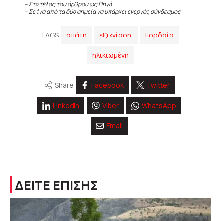
– Στο τέλος του άρθρου ως Πηγή
– Σε ένα από τα δύο σημεία να υπάρχει ενεργός σύνδεσμος
TAGS
απάτη
εξιχνίαση.
Εορδαία
ηλικιωμένη
Share
Facebook
Twitter
Linkedin
Viber
WhatsApp
Email
ΔΕΙΤΕ ΕΠΙΣΗΣ