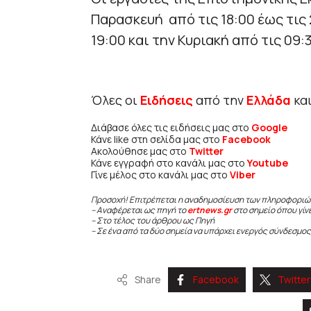
Παρασκευή από τις 18:00 έως τις 
19:00 και την Κυριακή από τις 09:
Όλες οι
Ειδήσεις
από την
Ελλάδα
κα
Διάβασε όλες τις ειδήσεις μας στο
Google
Κάνε like στη σελίδα μας στο
Facebook
Ακολούθησε μας στο
Twitter
Κάνε εγγραφή στο κανάλι μας στο
Youtube
Γίνε μέλος στο κανάλι μας στο
Viber
Προσοχή! Επιτρέπεται η αναδημοσίευση των πληροφοριώ
– Αναφέρεται ως πηγή το
ertnews.gr
στο σημείο όπου γίν
– Στο τέλος του άρθρου ως Πηγή
– Σε ένα από τα δύο σημεία να υπάρχει ενεργός σύνδεσμος
Share
Facebook
Twitter