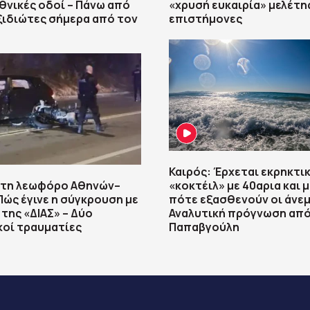
εθνικές οδοί – Πάνω από
«χρυσή ευκαιρία» μελέτης
ξιδιώτες σήμερα από τον
επιστήμονες
Καιρός: Έρχεται εκρηκτι
στη λεωφόρο Αθηνών–
«κοκτέιλ» με 40αρια και μ
Πώς έγινε η σύγκρουση με
πότε εξασθενούν οι άνεμ
 της «ΔΙΑΣ» – Δύο
Αναλυτική πρόγνωση από
οί τραυματίες
Παπαβγούλη