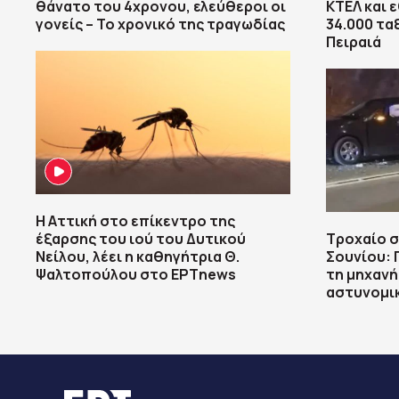
θάνατο του 4χρονου, ελεύθεροι οι
ΚΤΕΛ και 
γονείς – Το χρονικό της τραγωδίας
34.000 τα
Πειραιά
Η Αττική στο επίκεντρο της
έξαρσης του ιού του Δυτικού
Τροχαίο 
Νείλου, λέει η καθηγήτρια Θ.
Σουνίου: 
Ψαλτοπούλου στο ΕΡΤnews
τη μηχανή
αστυνομικ