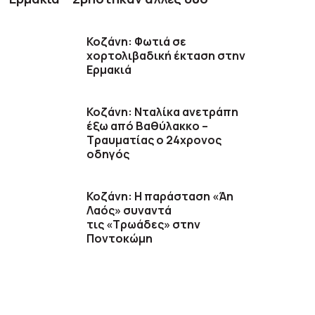
Κοζάνη: Φωτιά σε
χορτολιβαδική έκταση στην
Ερμακιά
Κοζάνη: Νταλίκα ανετράπη
έξω από Βαθύλακκο –
Τραυματίας ο 24χρονος
οδηγός
Κοζάνη: Η παράσταση «Άη
Λαός» συναντά
τις «Τρωάδες» στην
Ποντοκώμη