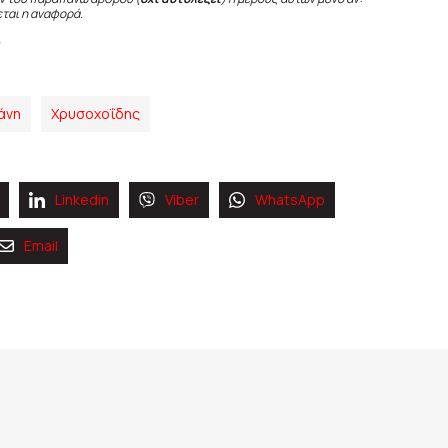
εται η αναφορά.
άνη
Χρυσοχοΐδης
Linkedin
Viber
WhatsApp
Email