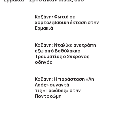
Κοζάνη: Φωτιά σε
χορτολιβαδική έκταση στην
Ερμακιά
Κοζάνη: Νταλίκα ανετράπη
έξω από Βαθύλακκο –
Τραυματίας ο 24χρονος
οδηγός
Κοζάνη: Η παράσταση «Άη
Λαός» συναντά
τις «Τρωάδες» στην
Ποντοκώμη