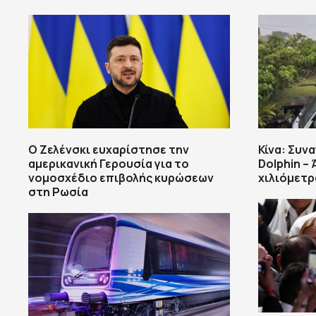
Ο Ζελένσκι ευχαρίστησε την
Κίνα: Συν
αμερικανική Γερουσία για το
Dolphin – 
νομοσχέδιο επιβολής κυρώσεων
χιλιόμετρ
στη Ρωσία