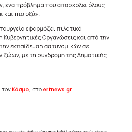
, ένα πρόβλημα που απασχολεί όλους
ι και πιο οξύ».
Υπουργείο εφαρμόζει πιλοτικά
η Κυβερνητικές Οργανώσεις και από την
α την εκπαίδευση αστυνομικών σε
 ζώων, με τη συνδρομή της Δημοτικής
ι τον
Κόσμο
, στο
ertnews.gr
ν του παραπάνω άρθρου (
όχι αυτολεξεί
) ή μέρους αυτών μόνο αν: