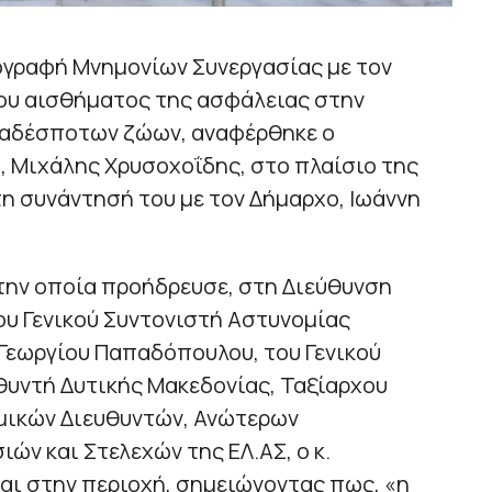
ογραφή Μνημονίων Συνεργασίας με τον
του αισθήματος της ασφάλειας στην
ν αδέσποτων ζώων, αναφέρθηκε ο
, Μιχάλης Χρυσοχοΐδης, στο πλαίσιο της
τη συνάντησή του με τον Δήμαρχο, Ιωάννη
την οποία προήδρευσε, στη Διεύθυνση
ου Γενικού Συντονιστή Αστυνομίας
Γεωργίου Παπαδόπουλου, του Γενικού
θυντή Δυτικής Μακεδονίας, Ταξίαρχου
μικών Διευθυντών, Ανώτερων
ών και Στελεχών της ΕΛ.ΑΣ, ο κ.
ται στην περιοχή, σημειώνοντας πως, «η