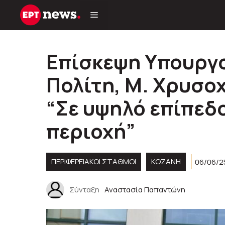
Μετάβαση
σε
περιεχόμενο
Επίσκεψη Υπουργ
Πολίτη, Μ. Χρυσο
“Σε υψηλό επίπεδ
περιοχή”
ΠΕΡΙΦΕΡΕΙΑΚΟΊ ΣΤΑΘΜΟΊ
KOZANH
06/06/2
Σύνταξη
Αναστασία Παπαντώνη