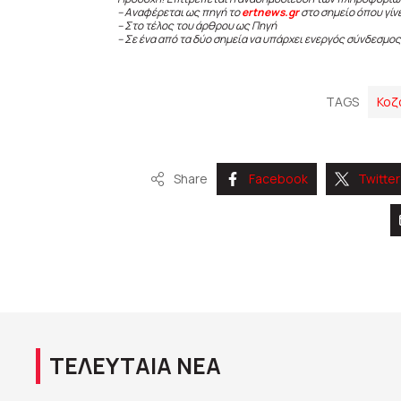
– Αναφέρεται ως πηγή το
ertnews.gr
στο σημείο όπου γίν
– Στο τέλος του άρθρου ως Πηγή
– Σε ένα από τα δύο σημεία να υπάρχει ενεργός σύνδεσμος
TAGS
Κοζ
Share
Facebook
Twitter
ΤΕΛΕΥΤΑΙΑ ΝΕΑ