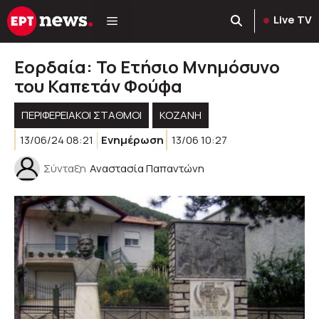
Μετάβαση
Live TV
σε
περιεχόμενο
Εορδαία: Το Ετήσιο Μνημόσυνο
του Καπετάν Φούφα
ΠΕΡΙΦΕΡΕΙΑΚΟΊ ΣΤΑΘΜΟΊ
KOZANH
13/06/24 08:21
Ενημέρωση
13/06 10:27
Σύνταξη
Αναστασία Παπαντώνη