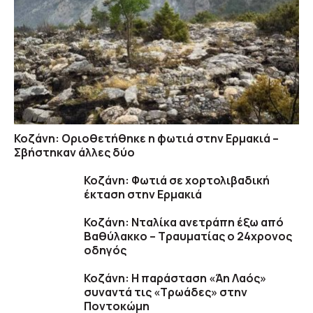
Κοζάνη: Οριοθετήθηκε η φωτιά στην Ερμακιά –
Σβήστηκαν άλλες δύο
Κοζάνη: Φωτιά σε χορτολιβαδική
έκταση στην Ερμακιά
Κοζάνη: Νταλίκα ανετράπη έξω από
Βαθύλακκο – Τραυματίας ο 24χρονος
οδηγός
Κοζάνη: Η παράσταση «Άη Λαός»
συναντά τις «Τρωάδες» στην
Ποντοκώμη