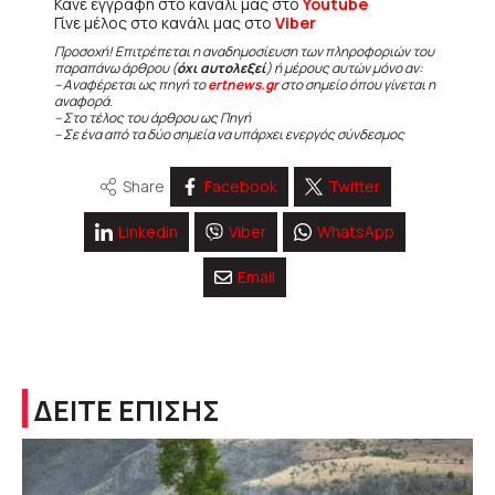
Κάνε εγγραφή στο κανάλι μας στο
Youtube
Γίνε μέλος στο κανάλι μας στο
Viber
Προσοχή! Επιτρέπεται η αναδημοσίευση των πληροφοριών του
παραπάνω άρθρου (
όχι αυτολεξεί
) ή μέρους αυτών μόνο αν:
– Αναφέρεται ως πηγή το
ertnews.gr
στο σημείο όπου γίνεται η
αναφορά.
– Στο τέλος του άρθρου ως Πηγή
– Σε ένα από τα δύο σημεία να υπάρχει ενεργός σύνδεσμος
Share
Facebook
Twitter
Linkedin
Viber
WhatsApp
Email
ΔΕΙΤΕ ΕΠΙΣΗΣ