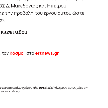
ΟΣ Δ. Μακεδονίας και Ηπείρου
ε την προβολή του έργου αυτού ώστε
α»
.
Κεσκιλίδου
ι τον
Κόσμο
, στο
ertnews.gr
ν του παραπάνω άρθρου (
όχι αυτολεξεί
) ή μέρους αυτών μόνο αν:
εται η αναφορά.