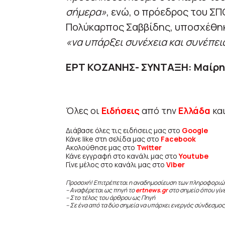
σήμερα»
, ενώ, ο πρόεδρος του ΣΠ
Πολύκαρπος Σαββίδης, υποσχέθηκ
«να υπάρξει συνέχεια και συνέπει
ΕΡΤ ΚΟΖΑΝΗΣ- ΣΥΝΤΑΞΗ: Μαίρη 
Όλες οι
Ειδήσεις
από την
Ελλάδα
κα
Διάβασε όλες τις ειδήσεις μας στο
Google
Κάνε like στη σελίδα μας στο
Facebook
Ακολούθησε μας στο
Twitter
Κάνε εγγραφή στο κανάλι μας στο
Youtube
Γίνε μέλος στο κανάλι μας στο
Viber
Προσοχή! Επιτρέπεται η αναδημοσίευση των πληροφοριώ
– Αναφέρεται ως πηγή το
ertnews.gr
στο σημείο όπου γίν
– Στο τέλος του άρθρου ως Πηγή
– Σε ένα από τα δύο σημεία να υπάρχει ενεργός σύνδεσμος