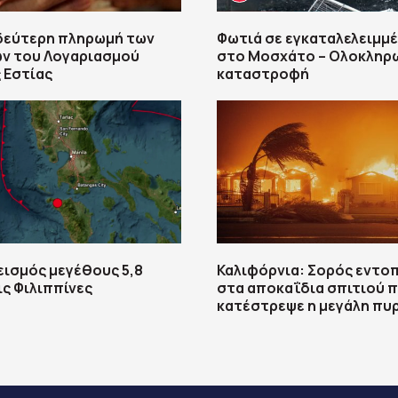
 δεύτερη πληρωμή των
Φωτιά σε εγκαταλελειμμέ
ων του Λογαριασμού
στο Μοσχάτο – Ολοκληρω
 Εστίας
καταστροφή
εισμός μεγέθους 5,8
Καλιφόρνια: Σορός εντο
ις Φιλιππίνες
στα αποκαΐδια σπιτιού 
κατέστρεψε η μεγάλη πυ