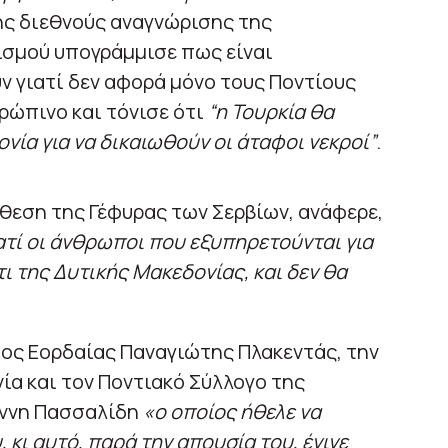
της διεθνούς αναγνώρισης της
ισμού υπογράμμισε πως είναι
 γιατί δεν αφορά μόνο τους Ποντίους
ρώπινο και τόνισε ότι
“η Τουρκία θα
ονία για να δικαιωθούν οι άταφοι νεκροί”
.
όθεση της Γέφυρας των Σερβίων, ανάφερε,
ιατί οι άνθρωποι που εξυπηρετούνται για
τι της Δυτικής Μακεδονίας, και δεν θα
χος Εορδαίας Παναγιώτης Πλακεντάς, την
ία και τον Ποντιακό Σύλλογο της
ιάννη Πασσαλίδη
«ο οποίος ήθελε να
 κι αυτό, παρά την απουσία του, έγινε