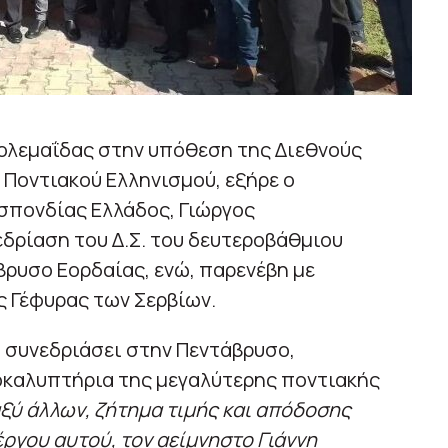
ολεμαΐδας στην υπόθεση της Διεθνούς
 Ποντιακού Ελληνισμού, εξήρε ο
σπονδίας Ελλάδος, Γιώργος
δρίαση του Δ.Σ. του δευτεροβάθμιου
ρυσο Εορδαίας, ενώ, παρενέβη με
ς Γέφυρας των Σερβίων.
α συνεδριάσει στην Πεντάβρυσο,
καλυπτήρια της μεγαλύτερης ποντιακής
αξύ άλλων, ζήτημα τιμής και απόδοσης
ργου αυτού, τον αείμνηστο Γιάννη