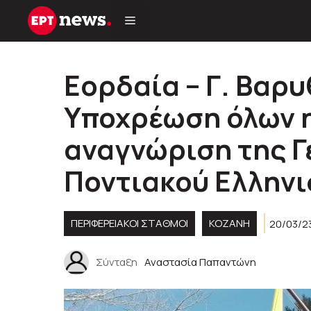
Μετάβαση
σε
περιεχόμενο
Εορδαία – Γ. Βαρ
Υποχρέωση όλων η
αναγνώριση της Γ
Ποντιακού Ελλην
ΠΕΡΙΦΕΡΕΙΑΚΟΊ ΣΤΑΘΜΟΊ
KOZANH
20/03/2
Σύνταξη
Αναστασία Παπαντώνη