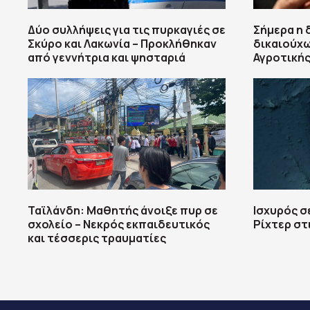
Δύο συλλήψεις για τις πυρκαγιές σε
Σήμερα η
Σκύρο και Λακωνία – Προκλήθηκαν
δικαιούχ
από γεννήτρια και ψησταριά
Αγροτικής
Ταϊλάνδη: Μαθητής άνοιξε πυρ σε
Ισχυρός σ
σχολείο – Νεκρός εκπαιδευτικός
Ρίχτερ στ
και τέσσερις τραυματίες