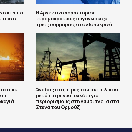
νο κτήριο
Η Αργεντινή χαρακτήρισε
τική η
«τρομοκρατικές οργανώσεις»
τρεις συμμορίες στον Ισημερινό
πίστηκε
Άνοδος στις τιμές του πετρελαίου
που
μετά τα ιρανικά σχέδια για
ρκαγιά
περιορισμούς στη ναυσιπλοΐα στα
Στενά του Ορμούζ