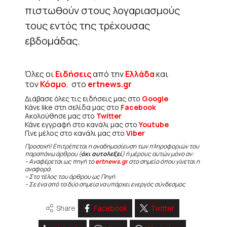
πιστωθούν στους λογαριασμούς
τους εντός της τρέχουσας
εβδομάδας.
Όλες οι
Ειδήσεις
από την
Ελλάδα
και
τον
Κόσμο
, στο
ertnews.gr
Διάβασε όλες τις ειδήσεις μας στο
Google
Κάνε like στη σελίδα μας στο
Facebook
Ακολούθησε μας στο
Twitter
Κάνε εγγραφή στο κανάλι μας στο
Youtube
Γίνε μέλος στο κανάλι μας στο
Viber
Προσοχή! Επιτρέπεται η αναδημοσίευση των πληροφοριών του
παραπάνω άρθρου (
όχι αυτολεξεί
) ή μέρους αυτών μόνο αν:
– Αναφέρεται ως πηγή το
ertnews.gr
στο σημείο όπου γίνεται η
αναφορά.
– Στο τέλος του άρθρου ως Πηγή
– Σε ένα από τα δύο σημεία να υπάρχει ενεργός σύνδεσμος
Share
Facebook
Twitter