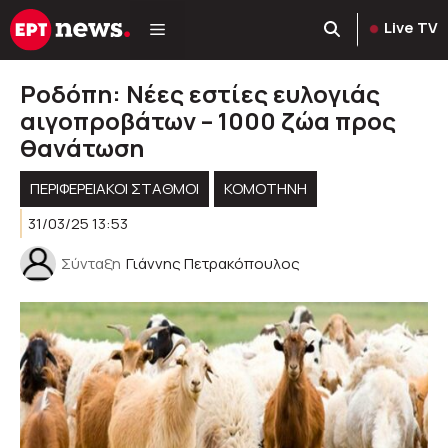
Μετάβαση
Live TV
σε
περιεχόμενο
Ροδόπη: Νέες εστίες ευλογιάς
αιγοπροβάτων – 1000 ζώα προς
θανάτωση
ΠΕΡΙΦΕΡΕΙΑΚΟΊ ΣΤΑΘΜΟΊ
KOMOTHNH
31/03/25 13:53
Σύνταξη
Γιάννης Πετρακόπουλος