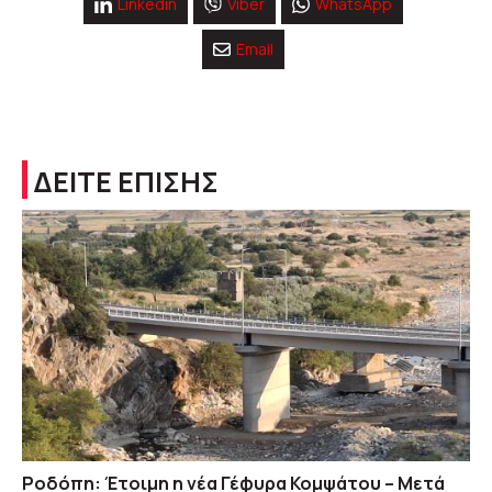
Linkedin
Viber
WhatsApp
Email
ΔΕΙΤΕ ΕΠΙΣΗΣ
Ροδόπη: Έτοιμη η νέα Γέφυρα Κομψάτου – Μετά