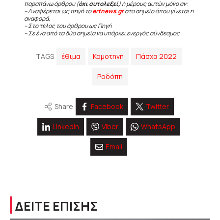
παραπάνω άρθρου (
όχι αυτολεξεί
) ή μέρους αυτών μόνο αν:
– Αναφέρεται ως πηγή το
ertnews.gr
στο σημείο όπου γίνεται η
αναφορά.
– Στο τέλος του άρθρου ως Πηγή
– Σε ένα από τα δύο σημεία να υπάρχει ενεργός σύνδεσμος
TAGS
έθιμα
Κομοτηνή
Πάσχα 2022
Ροδόπη
Share
Facebook
Twitter
Linkedin
Viber
WhatsApp
Email
ΔΕΙΤΕ ΕΠΙΣΗΣ