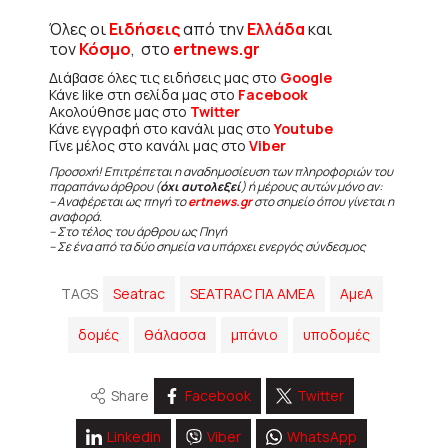
Όλες οι
Ειδήσεις
από την
Ελλάδα
και
τον
Κόσμο
, στο
ertnews.gr
Διάβασε όλες τις ειδήσεις μας στο
Google
Κάνε like στη σελίδα μας στο
Facebook
Ακολούθησε μας στο
Twitter
Κάνε εγγραφή στο κανάλι μας στο
Youtube
Γίνε μέλος στο κανάλι μας στο
Viber
Προσοχή! Επιτρέπεται η αναδημοσίευση των πληροφοριών του
παραπάνω άρθρου (
όχι αυτολεξεί
) ή μέρους αυτών μόνο αν:
– Αναφέρεται ως πηγή το
ertnews.gr
στο σημείο όπου γίνεται η
αναφορά.
– Στο τέλος του άρθρου ως Πηγή
– Σε ένα από τα δύο σημεία να υπάρχει ενεργός σύνδεσμος
TAGS
Seatrac
SEATRAC ΓΙΑ ΑΜΕΑ
ΑμεΑ
δομές
θάλασσα
μπάνιο
υποδομές
Share
Facebook
Twitter
Linkedin
Viber
WhatsApp