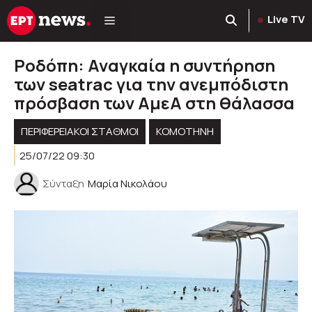
Μετάβαση
Live TV
σε
περιεχόμενο
Ροδόπη: Αναγκαία η συντήρηση
των seatrac για την ανεμπόδιστη
πρόσβαση των ΑμεΑ στη θάλασσα
ΠΕΡΙΦΕΡΕΙΑΚΟΊ ΣΤΑΘΜΟΊ
KOMOTHNH
25/07/22 09:30
Σύνταξη
Μαρία Νικολάου