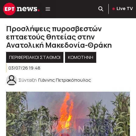
Μετάβαση
Live TV
σε
περιεχόμενο
Προσλήψεις πυροσβεστών
επταετούς θητείας στην
Ανατολική Μακεδονία-Θράκη
ΠΕΡΙΦΕΡΕΙΑΚΟΊ ΣΤΑΘΜΟΊ
KOMOTHNH
03/07/26 19:48
Σύνταξη
Γιάννης Πετρακόπουλος