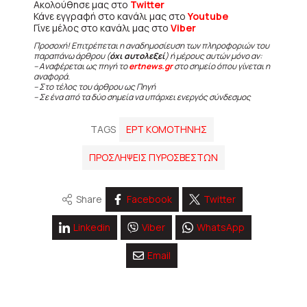
Ακολούθησε μας στο
Twitter
Κάνε εγγραφή στο κανάλι μας στο
Youtube
Γίνε μέλος στο κανάλι μας στο
Viber
Προσοχή! Επιτρέπεται η αναδημοσίευση των πληροφοριών του
παραπάνω άρθρου (
όχι αυτολεξεί
) ή μέρους αυτών μόνο αν:
– Αναφέρεται ως πηγή το
ertnews.gr
στο σημείο όπου γίνεται η
αναφορά.
– Στο τέλος του άρθρου ως Πηγή
– Σε ένα από τα δύο σημεία να υπάρχει ενεργός σύνδεσμος
TAGS
ΕΡΤ ΚΟΜΟΤΗΝΗΣ
ΠΡΟΣΛΗΨΕΙΣ ΠΥΡΟΣΒΕΣΤΩΝ
Share
Facebook
Twitter
Linkedin
Viber
WhatsApp
Email