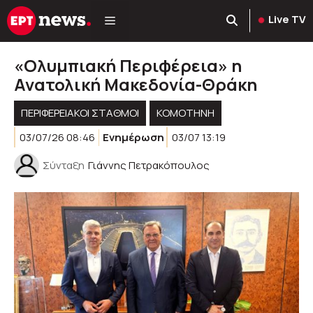
Μετάβαση
Live TV
σε
περιεχόμενο
«Ολυμπιακή Περιφέρεια» η
Ανατολική Μακεδονία-Θράκη
ΠΕΡΙΦΕΡΕΙΑΚΟΊ ΣΤΑΘΜΟΊ
KOMOTHNH
03/07/26 08:46
Ενημέρωση
03/07 13:19
Σύνταξη
Γιάννης Πετρακόπουλος