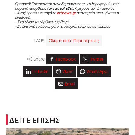
Προσοχή! Επιτρέπεται η αναδημοσίευση των πληροφοριών του
παραπάνω άρθρου (
όχι αυτολεξεί
) ή μέρους αυτών μόνο αν:
– Αναφέρεται ως πηγή το
ertnews.gr
στο σημείο όπου γίνεται η
αναφορά.
– Στο τέλος του άρθρου ως Πηγή
– Σε ένα από τα δύο σημεία να υπάρχει ενεργός σύνδεσμος
TAGS
Ολυμπιακές Περιφέρειες
Share
Facebook
Twitter
Linkedin
Viber
WhatsApp
Email
ΔΕΙΤΕ ΕΠΙΣΗΣ