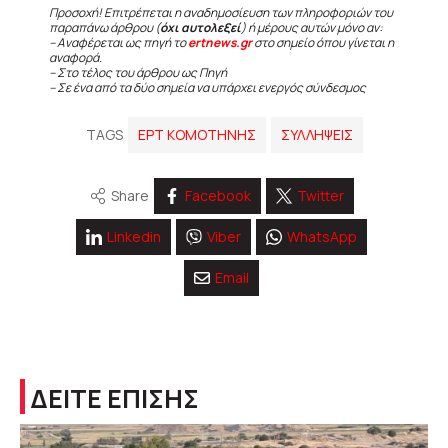
Προσοχή! Επιτρέπεται η αναδημοσίευση των πληροφοριών του
παραπάνω άρθρου (
όχι αυτολεξεί
) ή μέρους αυτών μόνο αν:
– Αναφέρεται ως πηγή το
ertnews.gr
στο σημείο όπου γίνεται η
αναφορά.
– Στο τέλος του άρθρου ως Πηγή
– Σε ένα από τα δύο σημεία να υπάρχει ενεργός σύνδεσμος
TAGS
ΕΡΤ ΚΟΜΟΤΗΝΗΣ
ΣΥΛΛΗΨΕΙΣ
Share
Facebook
Twitter
Linkedin
Viber
WhatsApp
Email
ΔΕΙΤΕ ΕΠΙΣΗΣ