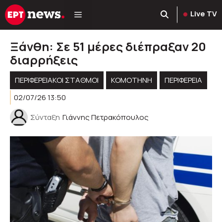
Μετάβαση
Live TV
σε
περιεχόμενο
Ξάνθη: Σε 51 μέρες διέπραξαν 20
διαρρήξεις
ΠΕΡΙΦΕΡΕΙΑΚΟΊ ΣΤΑΘΜΟΊ
KOMOTHNH
ΠΕΡΙΦΈΡΕΙΑ
02/07/26 13:50
Σύνταξη
Γιάννης Πετρακόπουλος