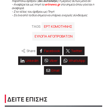
παραπάνω άρθρου (
όχι αυτολεξεί
) ή μέρους αυτών μόνο αν:
– Αναφέρεται ως πηγή το
ertnews.gr
στο σημείο όπου γίνεται η
αναφορά.
– Στο τέλος του άρθρου ως Πηγή
– Σε ένα από τα δύο σημεία να υπάρχει ενεργός σύνδεσμος
TAGS
ΕΡΤ ΚΟΜΟΤΗΝΗΣ
ΕΥΛΟΓΙΑ ΑΙΓΟΠΡΟΒΑΤΩΝ
Share
Facebook
Twitter
Linkedin
Viber
WhatsApp
Email
ΔΕΙΤΕ ΕΠΙΣΗΣ