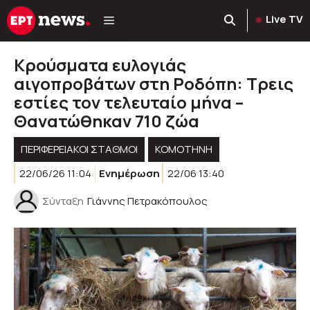
Μετάβαση
Live TV
σε
περιεχόμενο
Κρούσματα ευλογιάς
αιγοπροβάτων στη Ροδόπη: Τρεις
εστίες τον τελευταίο μήνα –
Θανατώθηκαν 710 ζώα
ΠΕΡΙΦΕΡΕΙΑΚΟΊ ΣΤΑΘΜΟΊ
KOMOTHNH
22/06/26 11:04
Ενημέρωση
22/06 13:40
Σύνταξη
Γιάννης Πετρακόπουλος