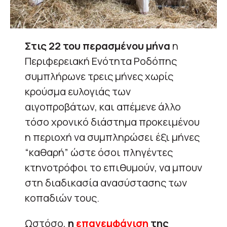
Στις 22 του περασμένου μήνα
η
Περιφερειακή Ενότητα Ροδόπης
συμπλήρωνε τρεις μήνες χωρίς
κρούσμα ευλογιάς των
αιγοπροβάτων, και απέμενε άλλο
τόσο χρονικό διάστημα προκειμένου
η περιοχή να συμπληρώσει έξι μήνες
“καθαρή” ώστε όσοι πληγέντες
κτηνοτρόφοι το επιθυμούν, να μπουν
στη διαδικασία ανασύστασης των
κοπαδιών τους.
Ωστόσο,
η
επανεμφάνιση
της