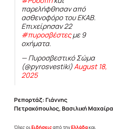
#Ροδόπη
και
παρελήφθησαν από
ασθενοφόρο του ΕΚΑΒ.
Επιχείρησαν 22
#πυροσβέστες
με 9
οχήματα.
— Πυροσβεστικό Σώμα
(@pyrosvestiki)
August 18,
2025
Ρεπορτάζ: Γιάννης
Πετρακόπουλος, Βασιλική Μαχαίρα
Όλες οι
Ειδήσεις
από την
Ελλάδα
και