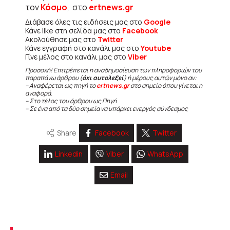
τον
Κόσμο
, στο
ertnews.gr
Διάβασε όλες τις ειδήσεις μας στο
Google
Κάνε like στη σελίδα μας στο
Facebook
Ακολούθησε μας στο
Twitter
Κάνε εγγραφή στο κανάλι μας στο
Youtube
Γίνε μέλος στο κανάλι μας στο
Viber
Προσοχή! Επιτρέπεται η αναδημοσίευση των πληροφοριών του
παραπάνω άρθρου (
όχι αυτολεξεί
) ή μέρους αυτών μόνο αν:
– Αναφέρεται ως πηγή το
ertnews.gr
στο σημείο όπου γίνεται η
αναφορά.
– Στο τέλος του άρθρου ως Πηγή
– Σε ένα από τα δύο σημεία να υπάρχει ενεργός σύνδεσμος
Share
Facebook
Twitter
Linkedin
Viber
WhatsApp
Email