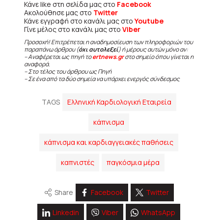
Κάνε like στη σελίδα μας στο
Facebook
Ακολούθησε μας στο
Twitter
Κάνε εγγραφή στο κανάλι μας στο
Youtube
Γίνε μέλος στο κανάλι μας στο
Viber
Προσοχή! Επιτρέπεται η αναδημοσίευση των πληροφοριών του
παραπάνω άρθρου (
όχι αυτολεξεί
) ή μέρους αυτών μόνο αν:
– Αναφέρεται ως πηγή το
ertnews.gr
στο σημείο όπου γίνεται η
αναφορά.
– Στο τέλος του άρθρου ως Πηγή
– Σε ένα από τα δύο σημεία να υπάρχει ενεργός σύνδεσμος
TAGS
Ελληνική Καρδιολογική Εταιρεία
κάπνισμα
κάπνισμα και καρδιαγγειακές παθήσεις
καπνιστές
παγκόσμια μέρα
Share
Facebook
Twitter
Linkedin
Viber
WhatsApp