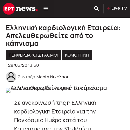
Μετάβαση
Live TV
σε
περιεχόμενο
Ελληνική καρδιολογική Εταιρεία:
Απελευθερωθείτε από το
κάπνισμα
ΠΕΡΙΦΕΡΕΙΑΚΟΊ ΣΤΑΘΜΟΊ
KOMOTHNH
29/05/20 13:50
Σύνταξη
Μαρία Νικολάου
Σε ανακοίνωσή της η Ελληνική
καρδιολογική Εταιρεία για την
Παγκόσμια Ημέρα κατά του
Καπνίσματος, την 31η Μαΐου