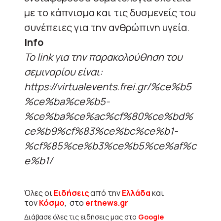
με το κάπνισμα και τις δυσμενείς του
συνέπειες για την ανθρώπινη υγεία.
Info
Το link για την παρακολούθηση του
σεμιναρίου είναι:
https://virtualevents.frei.gr/%ce%b5
%ce%ba%ce%b5-
%ce%ba%ce%ac%cf%80%ce%bd%
ce%b9%cf%83%ce%bc%ce%b1-
%cf%85%ce%b3%ce%b5%ce%af%c
e%b1/
Όλες οι
Ειδήσεις
από την
Ελλάδα
και
τον
Κόσμο
, στο
ertnews.gr
Διάβασε όλες τις ειδήσεις μας στο
Google