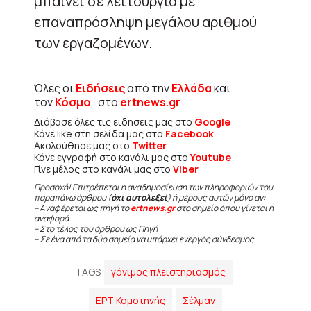
μπαίνει σε λειτουργία με
επαναπρόσληψη μεγάλου αριθμού
των εργαζομένων.
Όλες οι
Ειδήσεις
από την
Ελλάδα
και
τον
Κόσμο
, στο
ertnews.gr
Διάβασε όλες τις ειδήσεις μας στο
Google
Κάνε like στη σελίδα μας στο
Facebook
Ακολούθησε μας στο
Twitter
Κάνε εγγραφή στο κανάλι μας στο
Youtube
Γίνε μέλος στο κανάλι μας στο
Viber
Προσοχή! Επιτρέπεται η αναδημοσίευση των πληροφοριών του
παραπάνω άρθρου (
όχι αυτολεξεί
) ή μέρους αυτών μόνο αν:
– Αναφέρεται ως πηγή το
ertnews.gr
στο σημείο όπου γίνεται η
αναφορά.
– Στο τέλος του άρθρου ως Πηγή
– Σε ένα από τα δύο σημεία να υπάρχει ενεργός σύνδεσμος
TAGS
γόνιμος πλειστηριασμός
ΕΡΤ Κομοτηνής
Σέλμαν