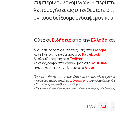
συμπεριλαμβανομένων. Η περίπτω
λειτουργήσει ως υπενθύμιση, ότι
αν τους δείξουμε ενδιαφέρον κι 
Όλες οι
Ειδήσεις
από την
Ελλάδα
κα
Διάβασε όλες τις ειδήσεις μας στο
Google
Κάνε like στη σελίδα μας στο
Facebook
Ακολούθησε μας στο
Twitter
Κάνε εγγραφή στο κανάλι μας στο
Youtube
Γίνε μέλος στο κανάλι μας στο
Viber
Προσοχή! Επιτρέπεται η αναδημοσίευση των πληροφοριώ
– Αναφέρεται ως πηγή το
ertnews.gr
στο σημείο όπου γίν
– Στο τέλος του άρθρου ως Πηγή
– Σε ένα από τα δύο σημεία να υπάρχει ενεργός σύνδεσμος
TAGS
ΑΕΙ