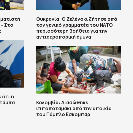
ηματιστή
Ουκρανία: Ο Ζελένσκι ζήτησε από
 – Στο
τον γενικό γραμματέα του ΝΑΤΟ
ς
περισσότερη βοήθεια για την
αντιαεροπορική άμυνα
 ότι η
ζτάμπα
Κολομβία: Διασώθηκε
ύ
ιπποποταμάκι από την αποικία
του Πάμπλο Εσκομπάρ