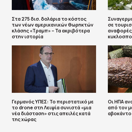
Στα 275 δισ. δολάρια το κόστος
Συναγερμό
των νέων αμερικανικών θωρηκτών
σε τουρισ
κλάσης «Τραμπ» – Τα ακριβότερα
αναφορές
στην ιστορία
κυκλοσπο
Γερμανός ΥΠΕΣ: Το περιστατικό με
Οι ΗΠΑ αν
το drone στη Λειψία συνιστά «μια
από τον 
νέα διάσταση» στις απειλές κατά
αβοκάντο
της χώρας