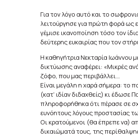
Για τον λόγο αυτό και το σωφρον
λειτούργησε για πρώτη φορά ως ε
γέμισε ικανοποίηση τόσο τον ίδιο
δεύτερης ευκαιρίας που τον στήρ
Η καθηγήτρια Νεκταρία Ιωάννου μ
δικτύωσης αναφέρει: «Μικρές ανά
ζόφο, που μας περιβάλλει…
Είναι μεγάλη η χαρά σήμερα: το π
(κατ’ ιδίαν διδαχθείς) κι έδωσε Π
πληροφορήθηκα ότι πέρασε σε σχ
ευνόητους λόγους προστασίας τ
Οι κρατούμενοι (θα έπρεπε να) 
δικαιώματά τους, της περίθαλψης