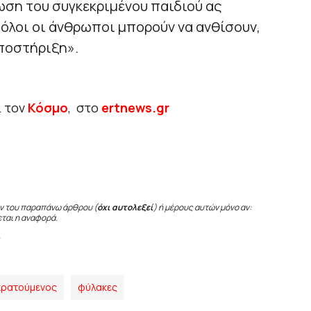
ση του συγκεκριμένου παιδιού ας
 όλοι οι άνθρωποι μπορούν να ανθίσουν,
υποστήριξη».
ι τον
Κόσμο
, στο
ertnews.gr
ν του παραπάνω άρθρου (
όχι αυτολεξεί
) ή μέρους αυτών μόνο αν:
εται η αναφορά.
κρατούμενος
φύλακες