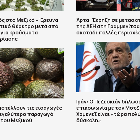
ς στο Μεξικό – Έρευνα
Άρτα: Έκρηξη σε μετασχ
τικό θέρετρο μετά από
της ΔΕΗ στη Γραμμενίτσα
 για κρούσματα
σκοτάδι πολλές περιοχέ
ρίασης
Ιράν: Ο Πεζεσκιάν δήλωσε
αστέλλουν τις εισαγωγές
επικοινωνία με τον Μοτ
μεγαλύτερο παραγωγό
Χαμενεΐ είναι «τώρα πολ
 του Μεξικού
δύσκολη»