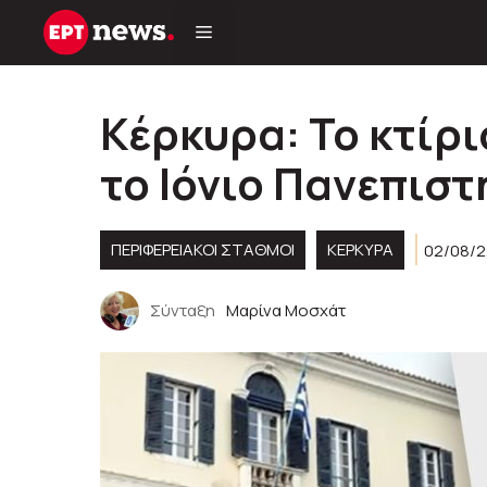
Μετάβαση
σε
περιεχόμενο
Κέρκυρα: Το κτίρι
το Ιόνιο Πανεπιστ
ΠΕΡΙΦΕΡΕΙΑΚΟΊ ΣΤΑΘΜΟΊ
ΚΕΡΚΥΡΑ
02/08/2
Σύνταξη
Μαρίνα Μοσχάτ