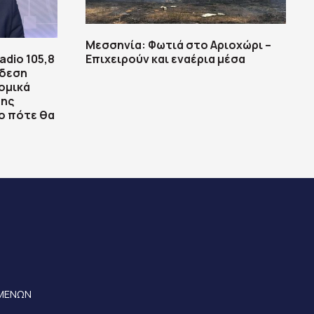
Μεσσηνία: Φωτιά στο Αριοχώρι –
dio 105,8
Επιχειρούν και εναέρια μέσα
νδεση
ομικά
της
το πότε θα
ΟΜΕΝΩΝ