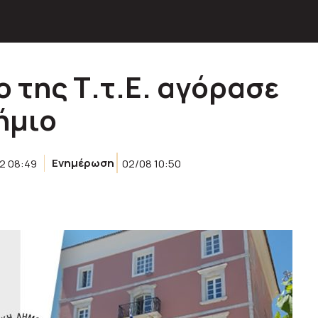
ο της Τ.τ.Ε. αγόρασε
ήμιο
2 08:49
Ενημέρωση
02/08 10:50