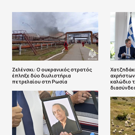
Ζελένσκι: Ο ουκρανικός στρατός
Χατζηδάκ
έπληξε δύο διυλιστήρια
αχρήστων 
πετρελαίου στη Ρωσία
καλώδιο τ
διασύνδε