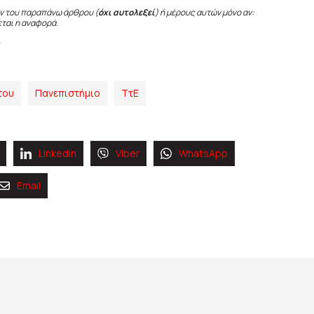
ν του παραπάνω άρθρου (
όχι αυτολεξεί
) ή μέρους αυτών μόνο αν:
εται η αναφορά.
του
Πανεπιστήμιο
ΤτΕ
Linkedin
Viber
WhatsApp
Email