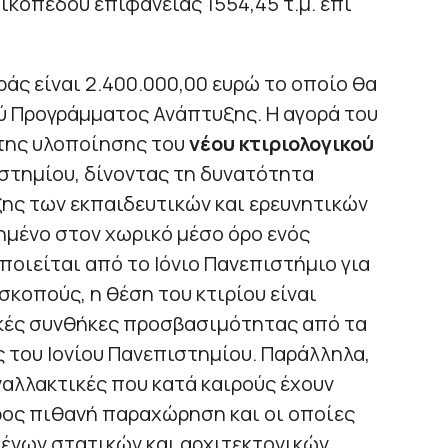
ικοπέδου επιφανείας 1554,45 τ.μ. επί
άς είναι 2.400.000,00 ευρώ το οποίο θα
ύ Προγράμματος Ανάπτυξης. Η αγορά του
 της υλοποίησης του
νέου κτιριολογικού
στημίου, δίνοντας τη δυνατότητα
ης των εκπαιδευτικών και ερευνητικών
ημένο στον χωρικό μέσο όρο ενός
ποιείται από το Ιόνιο Πανεπιστήμιο για
σκοπούς, η θέση του κτιρίου είναι
ικές συνθήκες προσβασιμότητας από τα
 του Ιονίου Πανεπιστημίου. Παράλληλα,
ναλλακτικές που κατά καιρούς έχουν
ρος πιθανή παραχώρηση και οι οποίες
μένων στατικών και αρχιτεκτονικών