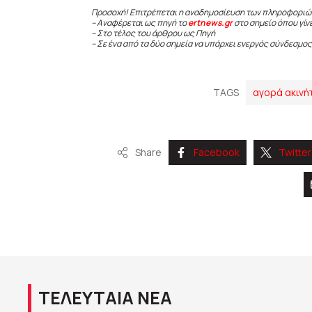
Προσοχή! Επιτρέπεται η αναδημοσίευση των πληροφοριώ
– Αναφέρεται ως πηγή το
ertnews.gr
στο σημείο όπου γίν
– Στο τέλος του άρθρου ως Πηγή
– Σε ένα από τα δύο σημεία να υπάρχει ενεργός σύνδεσμος
TAGS
αγορά ακινή
Share
Facebook
Twitter
ΤΕΛΕΥΤΑΙΑ ΝΕΑ