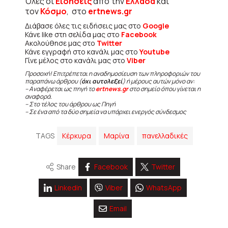
Όλες οι
Ειδήσεις
από την
Ελλάδα
και
τον
Κόσμο
, στο
ertnews.gr
Διάβασε όλες τις ειδήσεις μας στο
Google
Κάνε like στη σελίδα μας στο
Facebook
Ακολούθησε μας στο
Twitter
Κάνε εγγραφή στο κανάλι μας στο
Youtube
Γίνε μέλος στο κανάλι μας στο
Viber
Προσοχή! Επιτρέπεται η αναδημοσίευση των πληροφοριών του
παραπάνω άρθρου (
όχι αυτολεξεί
) ή μέρους αυτών μόνο αν:
– Αναφέρεται ως πηγή το
ertnews.gr
στο σημείο όπου γίνεται η
αναφορά.
– Στο τέλος του άρθρου ως Πηγή
– Σε ένα από τα δύο σημεία να υπάρχει ενεργός σύνδεσμος
TAGS
Κέρκυρα
Μαρίνα
πανελλαδικές
Share
Facebook
Twitter
Linkedin
Viber
WhatsApp
Email