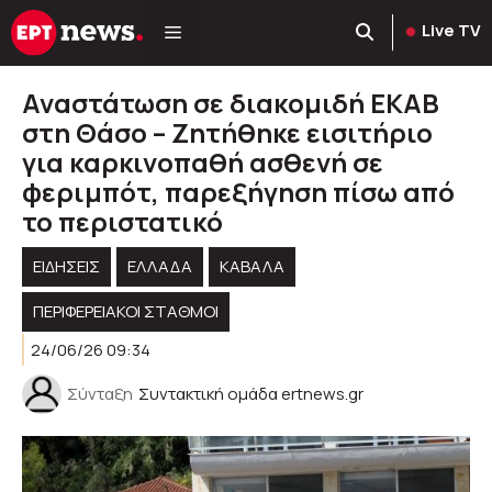
Μετάβαση
Live TV
σε
περιεχόμενο
Αναστάτωση σε διακομιδή ΕΚΑΒ
στη Θάσο – Ζητήθηκε εισιτήριο
για καρκινοπαθή ασθενή σε
φεριμπότ, παρεξήγηση πίσω από
το περιστατικό
ΕΙΔΗΣΕΙΣ
ΕΛΛΑΔΑ
ΚΑΒΑΛΑ
ΠΕΡΙΦΕΡΕΙΑΚΟΊ ΣΤΑΘΜΟΊ
24/06/26 09:34
Σύνταξη
Συντακτική ομάδα ertnews.gr