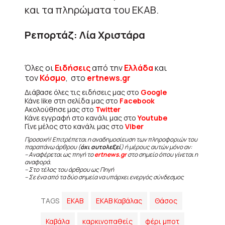
και τα πληρώματα του ΕΚΑΒ.
Ρεπορτάζ: Λία Χριστάρα
Όλες οι
Ειδήσεις
από την
Ελλάδα
και
τον
Κόσμο
, στο
ertnews.gr
Διάβασε όλες τις ειδήσεις μας στο
Google
Κάνε like στη σελίδα μας στο
Facebook
Ακολούθησε μας στο
Twitter
Κάνε εγγραφή στο κανάλι μας στο
Youtube
Γίνε μέλος στο κανάλι μας στο
Viber
Προσοχή! Επιτρέπεται η αναδημοσίευση των πληροφοριών του
παραπάνω άρθρου (
όχι αυτολεξεί
) ή μέρους αυτών μόνο αν:
– Αναφέρεται ως πηγή το
ertnews.gr
στο σημείο όπου γίνεται η
αναφορά.
– Στο τέλος του άρθρου ως Πηγή
– Σε ένα από τα δύο σημεία να υπάρχει ενεργός σύνδεσμος
TAGS
ΕΚΑΒ
ΕΚΑΒ Καβάλας
Θάσος
Καβάλα
καρκινοπαθείς
φέρι μποτ