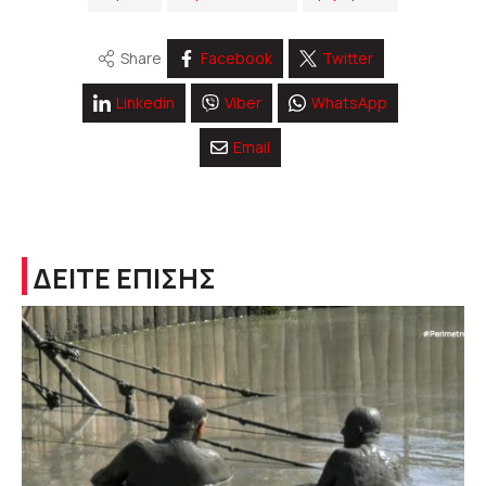
Share
Facebook
Twitter
Linkedin
Viber
WhatsApp
Email
ΔΕΙΤΕ ΕΠΙΣΗΣ