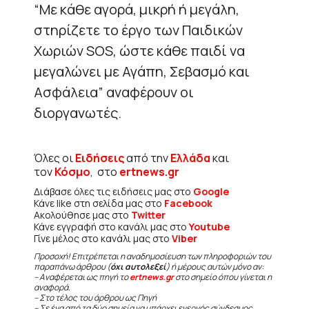
“Με κάθε αγορά, μικρή ή μεγάλη,
στηρίζετε το έργο των Παιδικών
Χωριών SOS, ώστε κάθε παιδί να
μεγαλώνει με Αγάπη, Σεβασμό και
Ασφάλεια” αναφέρουν οι
διοργανωτές.
Όλες οι
Ειδήσεις
από την
Ελλάδα
και
τον
Κόσμο
, στο
ertnews.gr
Διάβασε όλες τις ειδήσεις μας στο
Google
Κάνε like στη σελίδα μας στο
Facebook
Ακολούθησε μας στο
Twitter
Κάνε εγγραφή στο κανάλι μας στο
Youtube
Γίνε μέλος στο κανάλι μας στο
Viber
Προσοχή! Επιτρέπεται η αναδημοσίευση των πληροφοριών του
παραπάνω άρθρου (
όχι αυτολεξεί
) ή μέρους αυτών μόνο αν:
– Αναφέρεται ως πηγή το
ertnews.gr
στο σημείο όπου γίνεται η
αναφορά.
– Στο τέλος του άρθρου ως Πηγή
– Σε ένα από τα δύο σημεία να υπάρχει ενεργός σύνδεσμος