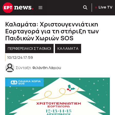
Μετάβαση
Live TV
σε
περιεχόμενο
Καλαμάτα: Χριστουγεννιάτικη
Εορταγορά για τη στήριξη των
Παιδικών Χωριών SOS
ΠΕΡΙΦΕΡΕΙΑΚΟΊ ΣΤΑΘΜΟΊ
ΚΑΛΑΜΑΤΑ
10/12/24 17:59
Σύνταξη
Φιλάνθη Λάγιου