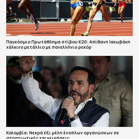
Παγκόσμιο Πρωτάθλημα στίβου Κ20: Απίθανη Ιακωβάκη
χάλκινο μετάλλιο με πανελλήνιο ρεκόρ
Κολομβία: Νεκρά έξι μέλη ένοπλων οργανώσεων σε
στρατιωτικές επιχειρήσεις