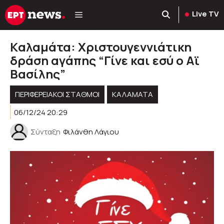
Μετάβαση
Live TV
σε
περιεχόμενο
Kαλαμάτα: Χριστουγεννιάτικη
δράση αγάπης “Γίνε και εσύ ο Αϊ
Βασίλης”
ΠΕΡΙΦΕΡΕΙΑΚΟΊ ΣΤΑΘΜΟΊ
ΚΑΛΑΜΑΤΑ
06/12/24 20:29
Σύνταξη
Φιλάνθη Λάγιου