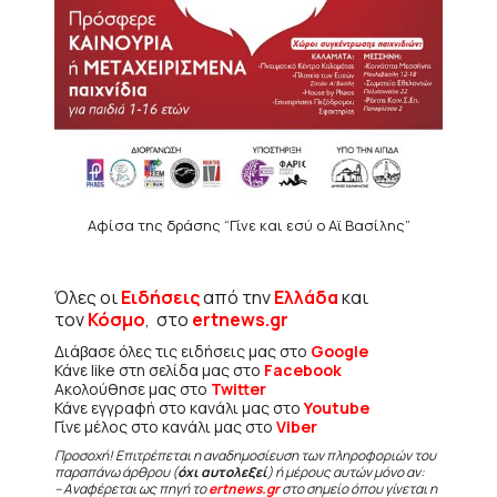
Αφίσα της δράσης “Γίνε και εσύ ο Αϊ Βασίλης”
Όλες οι
Ειδήσεις
από την
Ελλάδα
και
τον
Κόσμο
, στο
ertnews.gr
Διάβασε όλες τις ειδήσεις μας στο
Google
Κάνε like στη σελίδα μας στο
Facebook
Ακολούθησε μας στο
Twitter
Κάνε εγγραφή στο κανάλι μας στο
Youtube
Γίνε μέλος στο κανάλι μας στο
Viber
Προσοχή! Επιτρέπεται η αναδημοσίευση των πληροφοριών του
παραπάνω άρθρου (
όχι αυτολεξεί
) ή μέρους αυτών μόνο αν:
– Αναφέρεται ως πηγή το
ertnews.gr
στο σημείο όπου γίνεται η