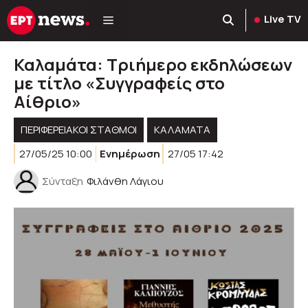
Μετάβαση
Live TV
σε
περιεχόμενο
Καλαμάτα: Τριήμερο εκδηλώσεων
με τίτλο «Συγγραφείς στο
Αίθριο»
ΠΕΡΙΦΕΡΕΙΑΚΟΊ ΣΤΑΘΜΟΊ
ΚΑΛΑΜΑΤΑ
27/05/25 10:00
Ενημέρωση
27/05 17:42
Σύνταξη
Φιλάνθη Λάγιου