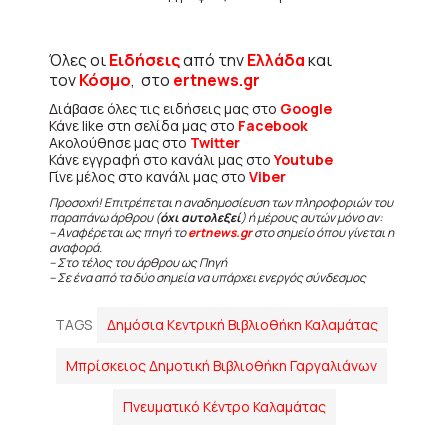
Όλες οι
Ειδήσεις
από την
Ελλάδα
και
τον
Κόσμο
, στο
ertnews.gr
Διάβασε όλες τις ειδήσεις μας στο
Google
Κάνε like στη σελίδα μας στο
Facebook
Ακολούθησε μας στο
Twitter
Κάνε εγγραφή στο κανάλι μας στο
Youtube
Γίνε μέλος στο κανάλι μας στο
Viber
Προσοχή! Επιτρέπεται η αναδημοσίευση των πληροφοριών του
παραπάνω άρθρου (
όχι αυτολεξεί
) ή μέρους αυτών μόνο αν:
– Αναφέρεται ως πηγή το
ertnews.gr
στο σημείο όπου γίνεται η
αναφορά.
– Στο τέλος του άρθρου ως Πηγή
– Σε ένα από τα δύο σημεία να υπάρχει ενεργός σύνδεσμος
TAGS
Δημόσια Κεντρική Βιβλιοθήκη Καλαμάτας
Μπρίσκειος Δημοτική Βιβλιοθήκη Γαργαλιάνων
Πνευματικό Κέντρο Καλαμάτας