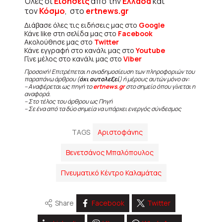
Όλες οι
Ειδήσεις
από την
Ελλάδα
και
τον
Κόσμο
, στο
ertnews.gr
Διάβασε όλες τις ειδήσεις μας στο
Google
Κάνε like στη σελίδα μας στο
Facebook
Ακολούθησε μας στο
Twitter
Κάνε εγγραφή στο κανάλι μας στο
Youtube
Γίνε μέλος στο κανάλι μας στο
Viber
Προσοχή! Επιτρέπεται η αναδημοσίευση των πληροφοριών του
παραπάνω άρθρου (
όχι αυτολεξεί
) ή μέρους αυτών μόνο αν:
– Αναφέρεται ως πηγή το
ertnews.gr
στο σημείο όπου γίνεται η
αναφορά.
– Στο τέλος του άρθρου ως Πηγή
– Σε ένα από τα δύο σημεία να υπάρχει ενεργός σύνδεσμος
TAGS
Αριστοφάνης
Βενετσάνος Μπαλόπουλος
Πνευματικό Κέντρο Καλαμάτας
Share
Facebook
Twitter