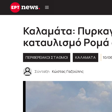
Μετάβαση
σε
περιεχόμενο
Καλαμάτα: Πυρκαγ
καταυλισμό Ρομά 
ΠΕΡΙΦΕΡΕΙΑΚΟΊ ΣΤΑΘΜΟΊ
ΚΑΛΑΜΑΤΑ
10/0
Σύνταξη
Κώστας Γαζούλης