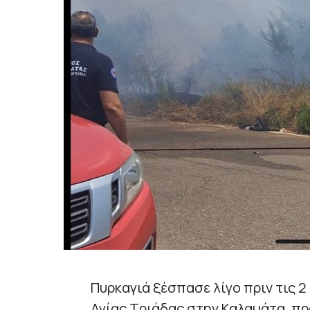
Πυρκαγιά ξέσπασε λίγο πριν τις 2
Αγίας Τριάδας στην Καλαμάτα, π