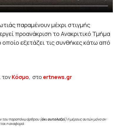
ωτιάς παραμένουν μέχρι στιγμής
νεργεί προανάκριση το Ανακριτικό Τμήμα
 οποίο εξετάζει τις συνθήκες κάτω από
ι τον
Κόσμο
, στο
ertnews.gr
ν του παραπάνω άρθρου (
όχι αυτολεξεί
) ή μέρους αυτών μόνο αν:
εται η αναφορά.