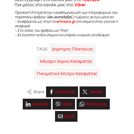
Γίνε μέλος στο κανάλι μας στο
Viber
Προσοχή! Επιτρέπεται η αναδημοσίευση των πληροφοριών του
παραπάνω άρθρου (
όχι αυτολεξεί
) ή μέρους αυτών μόνο αν:
– Αναφέρεται ως πηγή το
ertnews.gr
στο σημείο όπου γίνεται η
αναφορά.
– Στο τέλος του άρθρου ως Πηγή
– Σε ένα από τα δύο σημεία να υπάρχει ενεργός σύνδεσμος
TAGS
Δημήτρης Πλατανιάς
Μέγαρο Χορού Καλαμάτας
Πνευματικό Κέντρο Καλαμάτας
Share
Facebook
Twitter
Linkedin
Viber
WhatsApp
Email