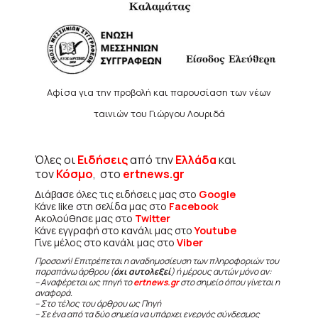
Αφίσα για την προβολή και παρουσίαση των νέων
ταινιών του Γιώργου Λουριδά
Όλες οι
Ειδήσεις
από την
Ελλάδα
και
τον
Κόσμο
, στο
ertnews.gr
Διάβασε όλες τις ειδήσεις μας στο
Google
Κάνε like στη σελίδα μας στο
Facebook
Ακολούθησε μας στο
Twitter
Κάνε εγγραφή στο κανάλι μας στο
Youtube
Γίνε μέλος στο κανάλι μας στο
Viber
Προσοχή! Επιτρέπεται η αναδημοσίευση των πληροφοριών του
παραπάνω άρθρου (
όχι αυτολεξεί
) ή μέρους αυτών μόνο αν:
– Αναφέρεται ως πηγή το
ertnews.gr
στο σημείο όπου γίνεται η
αναφορά.
– Στο τέλος του άρθρου ως Πηγή
– Σε ένα από τα δύο σημεία να υπάρχει ενεργός σύνδεσμος