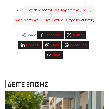
TAGS
Ένωση Μεσσήνιων Συγγραφέων (Ε.Μ.Σ.)
Μαρία Νταλλή
Πνευματικό Κέντρο Καλαμάτας
Share
Facebook
Twitter
Linkedin
Viber
WhatsApp
Email
ΔΕΙΤΕ ΕΠΙΣΗΣ