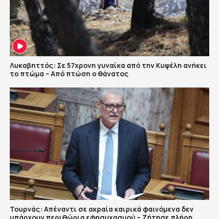
Λυκαβηττός: Σε 57χρονη γυναίκα από την Κυψέλη ανήκει
το πτώμα – Από πτώση ο θάνατος
Τουρνάς: Απέναντι σε ακραία καιρικά φαινόμενα δεν
υπάρχουν περιθώρια εφησυχασμού – Ζήτησε πλήρη