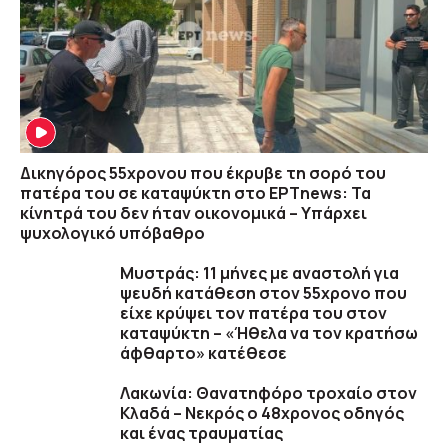
Δικηγόρος 55χρονου που έκρυβε τη σορό του
πατέρα του σε καταψύκτη στο ΕΡΤnews: Τα
κίνητρά του δεν ήταν οικονομικά – Υπάρχει
ψυχολογικό υπόβαθρο
Μυστράς: 11 μήνες με αναστολή για
ψευδή κατάθεση στον 55χρονο που
είχε κρύψει τον πατέρα του στον
καταψύκτη – «Ήθελα να τον κρατήσω
άφθαρτο» κατέθεσε
Λακωνία: Θανατηφόρο τροχαίο στον
Κλαδά – Νεκρός ο 48χρονος οδηγός
και ένας τραυματίας