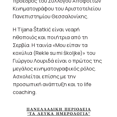
πρόεδρος του Συλλόγου Αποφοίτων
Κινηματογράφου του Αριστοτελείου
Πανεπιστημίου Θεσσαλονίκης.
Η Tijana Štatkić είναι νεαρή
ηθοποιός και ποιήτρια από τη
Σερβία. Η ταινία «Μου είπαν τα
κοχύλια (Rekle su mi školjke)» του
Γιώργου Λουριδά είναι ο πρώτος της
μεγάλος κινηματογραφικός ρόλος.
Ασχολείται επίσης με την
προσωπική ανάπτυξη και το life
coaching.