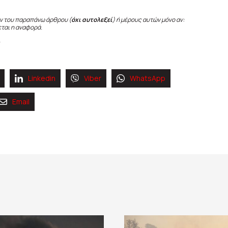
ν του παραπάνω άρθρου (
όχι αυτολεξεί
) ή μέρους αυτών μόνο αν:
εται η αναφορά.
Linkedin
Viber
WhatsApp
Email