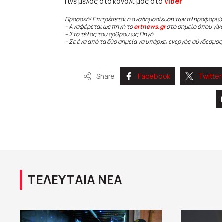
Γίνε μέλος στο κανάλι μας στο
Viber
Προσοχή! Επιτρέπεται η αναδημοσίευση των πληροφοριώ
– Αναφέρεται ως πηγή το
ertnews.gr
στο σημείο όπου γίν
– Στο τέλος του άρθρου ως Πηγή
– Σε ένα από τα δύο σημεία να υπάρχει ενεργός σύνδεσμος
Share
Facebook
Twitter
ΤΕΛΕΥΤΑΙΑ ΝΕΑ