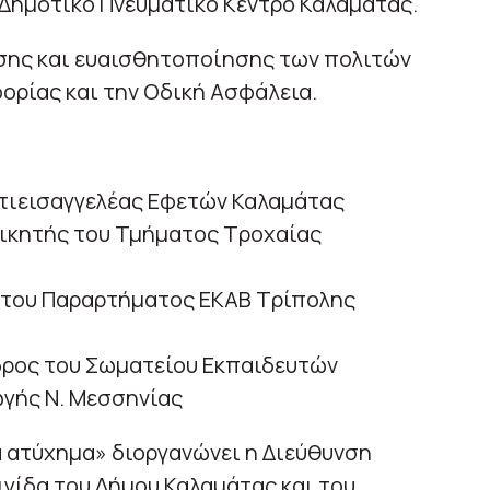
ο Δημοτικό Πνευματικό Κέντρο Καλαμάτας.
ωσης και ευαισθητοποίησης των πολιτών
φορίας και την Οδική Ασφάλεια.
ντιεισαγγελέας Εφετών Καλαμάτας
οικητής του Τμήματος Τροχαίας
ς του Παραρτήματος ΕΚΑΒ Τρίπολης
εδρος του Σωματείου Εκπαιδευτών
γής Ν. Μεσσηνίας
α ατύχημα» διοργανώνει η Διεύθυνση
γίδα του Δήμου Καλαμάτας και του