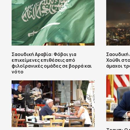
Σαουδική Αραβία: Φόβοι για
Σαουδική 
επικείμενες επιθέσεις από
Χούθι στο
φιλοϊρανικές ομάδες σε βορρά και
άμαχοι τ
νότο