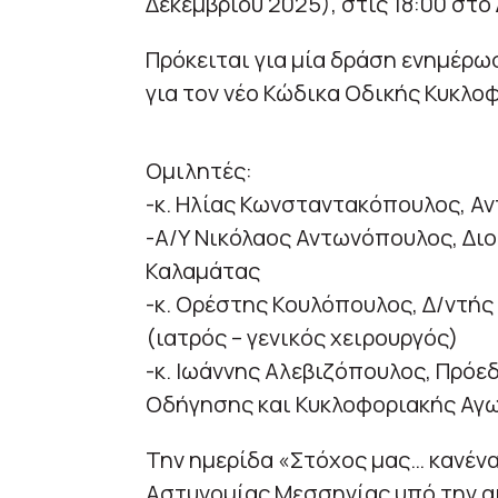
Δεκεμβρίου 2025), στις 18:00 στ
Πρόκειται για μία δράση ενημέρ
για τον νέο Κώδικα Οδικής Κυκλο
Ομιλητές:
-κ. Ηλίας Κωνσταντακόπουλος, Α
-Α/Υ Νικόλαος Αντωνόπουλος, Δι
Καλαμάτας
-κ. Ορέστης Κουλόπουλος, Δ/ντή
(ιατρός – γενικός χειρουργός)
-κ. Ιωάννης Αλεβιζόπουλος, Πρό
Οδήγησης και Κυκλοφοριακής Αγω
Την ημερίδα «Στόχος μας… κανέν
Αστυνομίας Μεσσηνίας υπό την αι