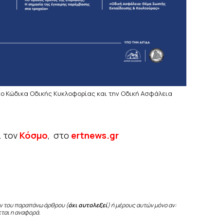
έο Κώδικα Οδικής Κυκλοφορίας και την Οδική Ασφάλεια
ι τον
Κόσμο
, στο
ertnews.gr
ν του παραπάνω άρθρου (
όχι αυτολεξεί
) ή μέρους αυτών μόνο αν:
εται η αναφορά.