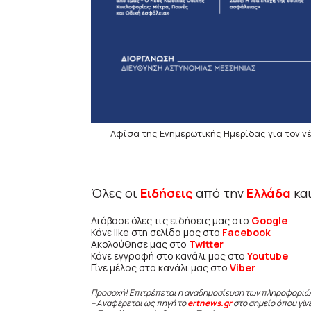
Αφίσα της Ενημερωτικής Ημερίδας για τον ν
Όλες οι
Ειδήσεις
από την
Ελλάδα
κα
Διάβασε όλες τις ειδήσεις μας στο
Google
Κάνε like στη σελίδα μας στο
Facebook
Ακολούθησε μας στο
Twitter
Κάνε εγγραφή στο κανάλι μας στο
Youtube
Γίνε μέλος στο κανάλι μας στο
Viber
Προσοχή! Επιτρέπεται η αναδημοσίευση των πληροφοριώ
– Αναφέρεται ως πηγή το
ertnews.gr
στο σημείο όπου γίν