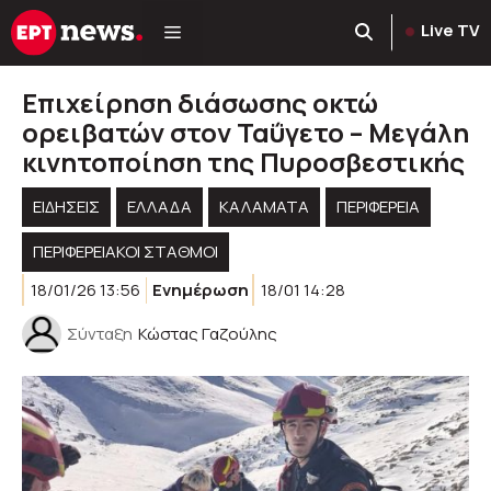
Μετάβαση
Live TV
σε
περιεχόμενο
Επιχείρηση διάσωσης οκτώ
ορειβατών στον Ταΰγετο – Μεγάλη
κινητοποίηση της Πυροσβεστικής
ΕΙΔΗΣΕΙΣ
ΕΛΛΑΔΑ
ΚΑΛΑΜΑΤΑ
ΠΕΡΙΦΈΡΕΙΑ
ΠΕΡΙΦΕΡΕΙΑΚΟΊ ΣΤΑΘΜΟΊ
18/01/26 13:56
Ενημέρωση
18/01 14:28
Σύνταξη
Κώστας Γαζούλης