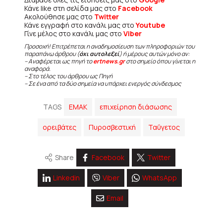
Κάνε like στη σελίδα μας στο
Facebook
Ακολούθησε μας στο
Twitter
Κάνε εγγραφή στο κανάλι μας στο
Youtube
Γίνε μέλος στο κανάλι μας στο
Viber
Προσοχή! Επιτρέπεται η αναδημοσίευση των πληροφοριών του
παραπάνω άρθρου (
όχι αυτολεξεί
) ή μέρους αυτών μόνο αν:
– Αναφέρεται ως πηγή το
ertnews.gr
στο σημείο όπου γίνεται η
αναφορά.
– Στο τέλος του άρθρου ως Πηγή
– Σε ένα από τα δύο σημεία να υπάρχει ενεργός σύνδεσμος
TAGS
ΕΜΑΚ
επιχείρηση διάσωσης
ορειβάτες
Πυροσβεστική
Ταΰγετος
Share
Facebook
Twitter
Linkedin
Viber
WhatsApp
Email