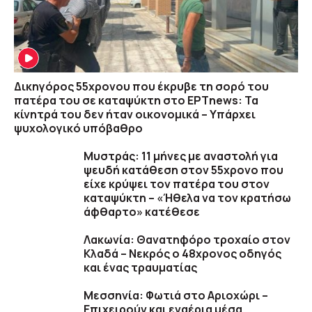
Δικηγόρος 55χρονου που έκρυβε τη σορό του
πατέρα του σε καταψύκτη στο ΕΡΤnews: Τα
κίνητρά του δεν ήταν οικονομικά – Υπάρχει
ψυχολογικό υπόβαθρο
Μυστράς: 11 μήνες με αναστολή για
ψευδή κατάθεση στον 55χρονο που
είχε κρύψει τον πατέρα του στον
καταψύκτη – «Ήθελα να τον κρατήσω
άφθαρτο» κατέθεσε
Λακωνία: Θανατηφόρο τροχαίο στον
Κλαδά – Νεκρός ο 48χρονος οδηγός
και ένας τραυματίας
Μεσσηνία: Φωτιά στο Αριοχώρι –
Επιχειρούν και εναέρια μέσα