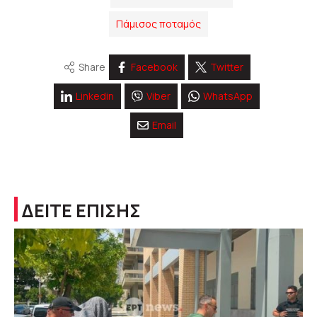
Πάμισος ποταμός
Share
Facebook
Twitter
Linkedin
Viber
WhatsApp
Email
ΔΕΙΤΕ ΕΠΙΣΗΣ