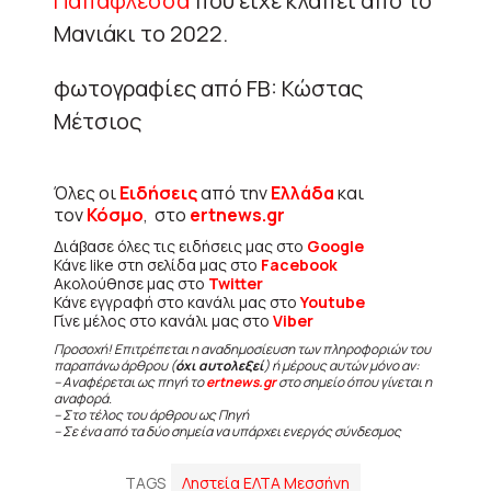
Παπαφλέσσα
που είχε κλαπεί από το
Μανιάκι το 2022.
φωτογραφίες από FB: Κώστας
Μέτσιος
Όλες οι
Ειδήσεις
από την
Ελλάδα
και
τον
Κόσμο
, στο
ertnews.gr
Διάβασε όλες τις ειδήσεις μας στο
Google
Κάνε like στη σελίδα μας στο
Facebook
Ακολούθησε μας στο
Twitter
Κάνε εγγραφή στο κανάλι μας στο
Youtube
Γίνε μέλος στο κανάλι μας στο
Viber
Προσοχή! Επιτρέπεται η αναδημοσίευση των πληροφοριών του
παραπάνω άρθρου (
όχι αυτολεξεί
) ή μέρους αυτών μόνο αν:
– Αναφέρεται ως πηγή το
ertnews.gr
στο σημείο όπου γίνεται η
αναφορά.
– Στο τέλος του άρθρου ως Πηγή
– Σε ένα από τα δύο σημεία να υπάρχει ενεργός σύνδεσμος
TAGS
Ληστεία ΕΛΤΑ Μεσσήνη