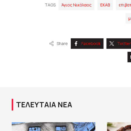
TAGS
Άγιος Νικόλαος
ΕΚΑΒ
επιβα
μ
Share
Facebook
Twitter
ΤΕΛΕΥΤΑΙΑ ΝΕΑ