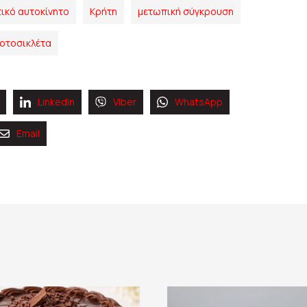
τικό αυτοκίνητο
Κρήτη
μετωπική σύγκρουση
οτοσικλέτα
Linkedin
Viber
WhatsApp
Email