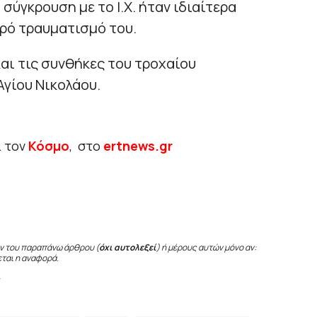
ύγκρουση με το Ι.Χ. ήταν ιδιαίτερα
ρό τραυματισμό του.
και τις συνθήκες του τροχαίου
Αγίου Νικολάου.
ι τον
Κόσμο
, στο
ertnews.gr
ν του παραπάνω άρθρου (
όχι αυτολεξεί
) ή μέρους αυτών μόνο αν:
εται η αναφορά.