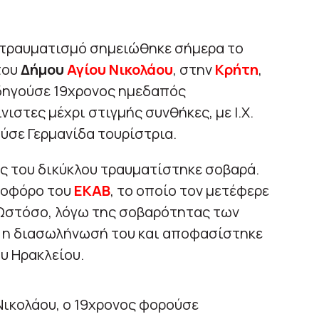
τραυματισμό σημειώθηκε σήμερα το
του
Δήμου
Αγίου Νικολάου
, στην
Κρήτη
,
δηγούσε 19χρονος ημεδαπός
ιστες μέχρι στιγμής συνθήκες, με Ι.Χ.
ύσε Γερμανίδα τουρίστρια.
ς του δικύκλου τραυματίστηκε σοβαρά.
νοφόρο του
ΕΚΑΒ
, το οποίο τον μετέφερε
 Ωστόσο, λόγω της σοβαρότητας των
α η διασωλήνωσή του και αποφασίστηκε
υ Ηρακλείου.
Νικολάου, ο 19χρονος φορούσε