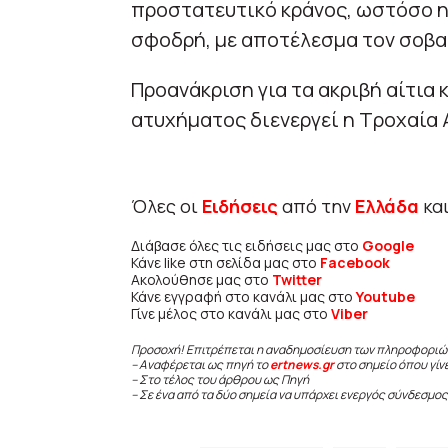
προστατευτικό κράνος, ωστόσο η σ
σφοδρή, με αποτέλεσμα τον σοβα
Προανάκριση για τα ακριβή αίτια 
ατυχήματος διενεργεί η Τροχαία 
Όλες οι
Ειδήσεις
από την
Ελλάδα
κα
Διάβασε όλες τις ειδήσεις μας στο
Google
Κάνε like στη σελίδα μας στο
Facebook
Ακολούθησε μας στο
Twitter
Κάνε εγγραφή στο κανάλι μας στο
Youtube
Γίνε μέλος στο κανάλι μας στο
Viber
Προσοχή! Επιτρέπεται η αναδημοσίευση των πληροφοριώ
– Αναφέρεται ως πηγή το
ertnews.gr
στο σημείο όπου γίν
– Στο τέλος του άρθρου ως Πηγή
– Σε ένα από τα δύο σημεία να υπάρχει ενεργός σύνδεσμος