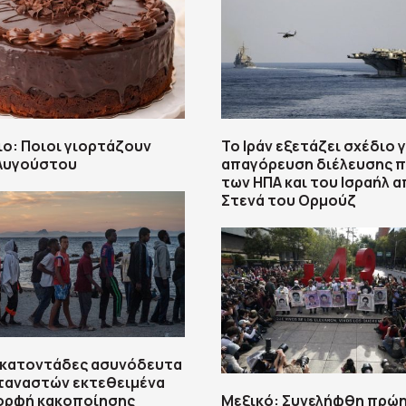
ο: Ποιοι γιορτάζουν
Το Ιράν εξετάζει σχέδιο γ
 Αυγούστου
απαγόρευση διέλευσης 
των ΗΠΑ και του Ισραήλ α
Στενά του Ορμούζ
Εκατοντάδες ασυνόδευτα
ταναστών εκτεθειμένα
μορφή κακοποίησης
Μεξικό: Συνελήφθη πρώ