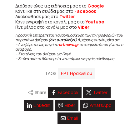
Διάβασε όλες τις ειδήσεις μας στο
Google
Κάνε like στη σελίδα μας στο
Facebook
Ακολούθησε μας στο
Twitter
Κάνε εγγραφή στο κανάλι μας στο
Youtube
Γίνε μέλος στο κανάλι μας στο
Viber
Προσοχή! Επιτρέπεται η αναδημοσίευση των πληροφοριών του
παραπάνω άρθρου (
όχι αυτολεξεί
) ή μέρους αυτών μόνο αν:
– Αναφέρεται ως πηγή το
ertnews.gr
στο σημείο όπου γίνεται η
αναφορά.
– Στο τέλος του άρθρου ως Πηγή
– Σε ένα από τα δύο σημεία να υπάρχει ενεργός σύνδεσμος
TAGS
ΕΡΤ Ηρακλείου
Share
Facebook
Twitter
Linkedin
Viber
WhatsApp
Email