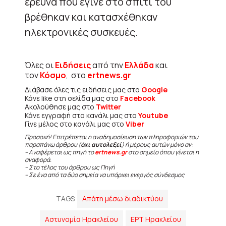
έρευνα που έγινε στο σπίτι του
βρέθηκαν και κατασχέθηκαν
ηλεκτρονικές συσκευές.
Όλες οι
Ειδήσεις
από την
Ελλάδα
και
τον
Κόσμο
, στο
ertnews.gr
Διάβασε όλες τις ειδήσεις μας στο
Google
Κάνε like στη σελίδα μας στο
Facebook
Ακολούθησε μας στο
Twitter
Κάνε εγγραφή στο κανάλι μας στο
Youtube
Γίνε μέλος στο κανάλι μας στο
Viber
Προσοχή! Επιτρέπεται η αναδημοσίευση των πληροφοριών του
παραπάνω άρθρου (
όχι αυτολεξεί
) ή μέρους αυτών μόνο αν:
– Αναφέρεται ως πηγή το
ertnews.gr
στο σημείο όπου γίνεται η
αναφορά.
– Στο τέλος του άρθρου ως Πηγή
– Σε ένα από τα δύο σημεία να υπάρχει ενεργός σύνδεσμος
TAGS
Απάτη μέσω διαδικτύου
Αστυνομία Ηρακλείου
ΕΡΤ Ηρακλείου