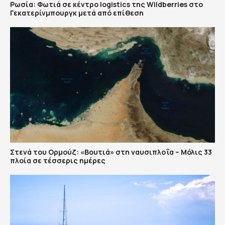
Ρωσία: Φωτιά σε κέντρο logistics της Wildberries στο
Γεκατερίνμπουργκ μετά από επίθεση
Στενά του Ορμούζ: «Βουτιά» στη ναυσιπλοΐα – Μόλις 33
πλοία σε τέσσερις ημέρες